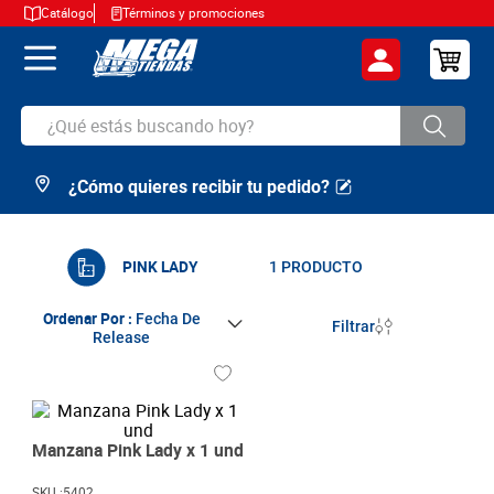
Catálogo
Términos y promociones
¿Qué estás buscando hoy?
¿Cómo quieres recibir tu pedido?
TÉRMINOS MÁS BUSCADOS
1
.
cerveza
2
.
arroz
PINK LADY
1
PRODUCTO
3
.
leche
Ordenar Por
Fecha De
Filtrar
Release
4
.
cafe
5
.
aceite
6
.
azucar
Manzana Pink Lady x 1 und
7
.
huevos
SKU :
5402