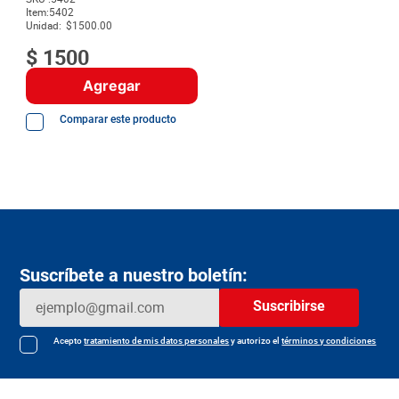
8
.
detergente
Item
:
5402
Unidad:
$1500.00
9
.
queso
$
1500
10
.
papa
Agregar
Comparar este producto
Suscríbete a nuestro boletín:
Suscribirse
Acepto
tratamiento de mis datos personales
y autorizo el
términos y condiciones