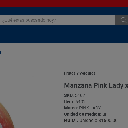
ué estás buscando hoy?
d
Frutas Y Verduras
Manzana Pink Lady x
SKU
:
5402
Item
:
5402
Marca:
PINK LADY
Unidad de medida:
un
P.U.M :
Unidad a
$1500.00