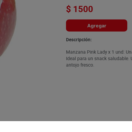
$
1500
Agregar
Descripción:
Manzana Pink Lady x 1 und: Una
Ideal para un snack saludable. 
antojo fresco.