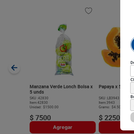
D
C
Manzana Verde Lonch Bolsa x
Papaya x 500 g
5 unds
B
SKU :
42830
SKU :
LB3943
Item
:
42830
Item
:
3943
Unidad:
$1500.00
Gramo:
$4.50
$
7500
$
2250
Agregar
Agre