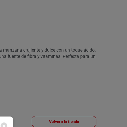
 manzana crujiente y dulce con un toque ácido.
Una fuente de fibra y vitaminas. Perfecta para un
Volver a la tienda