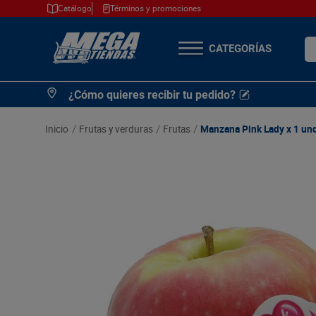
Catálogo
Términos y promociones
¿Q
TÉRMINOS MÁS
¿Cómo quieres recibir tu pedido?
BUSCADOS
1
.
cerveza
frutas y verduras
frutas
Manzana Pink Lady x 1 un
2
.
arroz
3
.
leche
4
.
cafe
5
.
aceite
6
.
azucar
7
.
huevos
8
.
detergente