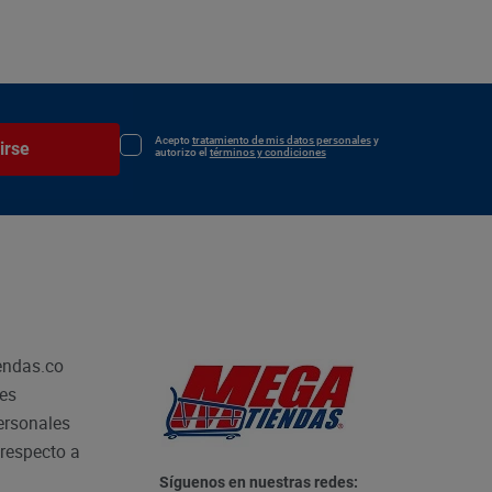
Acepto
tratamiento de mis datos personales
y
irse
autorizo el
términos y condiciones
endas.co
les
personales
respecto a
Síguenos en nuestras redes: