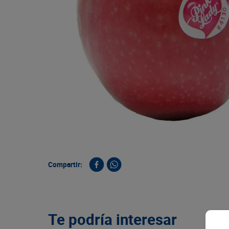
9
.
queso
10
.
papa
Compartir:
Te podría interesar