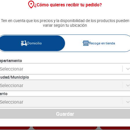
¿Cómo quieres recibir tu pedido?
Ten en cuenta que los precios y la disponibilidad de los productos pueden
variar según tu ubicación
Domicilio
Recoge en tienda
epartamento
Seleccionar
iudad/Municipio
Uchuva Canastilla x 300 g
Uva Verde Imp
Seleccionar
Semilla x 500 
arrio
SKU :
52037
SKU :
LB16981
Item
:
52037
Item
:
16981
Seleccionar
Gramo:
$14.00
Gramo:
$38.00
$
4200
$
19
.
000
Guardar
gar
Agregar
Ag