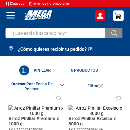
Catálogo
Términos y promociones
¿Qué estás buscando hoy?
¿Cómo quieres recibir tu pedido?
TÉRMINOS MÁS BUSCADOS
1
.
cerveza
2
.
arroz
PINILLAR
6
PRODUCTOS
3
.
leche
Ordenar Por
Fecha De
Filtrar
Release
4
.
cafe
5
.
aceite
6
.
azucar
Arroz Pinillar Premium x
Arroz Pinillar Excelso x
7
.
huevos
1000 g
3000 g
SKU :
7700798259293
SKU :
7700798036146