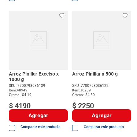
Arroz Pinillar Excelso x
Arroz Pinillar x 500 g
1000 g
SKU :
7700798036139
SKU :
7700798036122
Item
:
48949
Item
:
36209
Gramo:
$4.19
Gramo:
$4.50
$
4190
$
2250
Agregar
Agregar
Comparar este producto
Comparar este producto