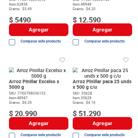
8
.
detergente
Item
:
62856
Item
:
48948
Gramo:
$5.49
Gramo:
$4.20
9
.
queso
$
5490
$
12
.
590
10
.
papa
Agregar
Agregar
Comparar este producto
Comparar este producto
Arroz Pinillar Excelso x
Arroz Pinillar paca 25 unds
5000 g
x 500 g c/u
SKU :
7700798036153
SKU :
35628
Item
:
48947
Item
:
35628
Gramo:
$4.20
Gramo:
$4.10
$
20
.
990
$
51
.
290
Agregar
Agregar
Comparar este producto
Comparar este producto