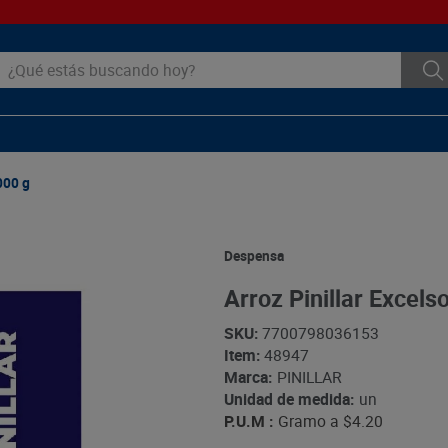
ué estás buscando hoy?
000 g
Despensa
Arroz Pinillar Excels
SKU
:
7700798036153
Item
:
48947
Marca:
PINILLAR
Unidad de medida:
un
P.U.M :
Gramo a
$4.20