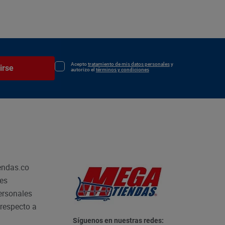
Acepto
tratamiento de mis datos personales
y
irse
autorizo el
términos y condiciones
endas.co
les
personales
respecto a
Síguenos en nuestras redes: