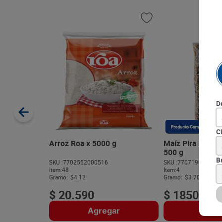
D
C
Arroz Roa x 5000 g
Maíz Pira Ricur
500 g
B
SKU :
7702552000516
SKU :
770719039544
Item
:
48
Item
:
4
Gramo:
$4.12
Gramo:
$3.70
$
20
.
590
$
1850
Agregar
Agre