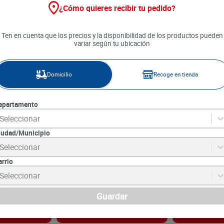
¿Cómo quieres recibir tu pedido?
Ten en cuenta que los precios y la disponibilidad de los productos pueden
variar según tu ubicación
Domicilio
Recoge en tienda
epartamento
Seleccionar
iudad/Municipio
as del Campo x
Frijol Cabeza Negra Ricuras Del
Lenteja Diana 
Seleccionar
Campo x 500 g
arrio
4
SKU :
7707190395376
SKU :
7702511002
Item
:
34
Item
:
41204
Seleccionar
Gramo:
$6.74
Gramo:
$8.18
$
3370
$
4090
Guardar
gar
Agregar
Ag