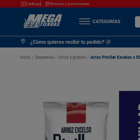
Catálogo
Términos y promociones
¿Q
TÉRMINOS MÁS
¿Cómo quieres recibir tu pedido?
BUSCADOS
1
.
cerveza
despensa
arroz y granos
Arroz Pinillar Excelso x 5
2
.
arroz
3
.
leche
4
.
cafe
5
.
aceite
6
.
azucar
7
.
huevos
8
.
detergente