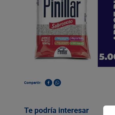
9
.
queso
10
.
papa
Compartir:
Te podría interesar