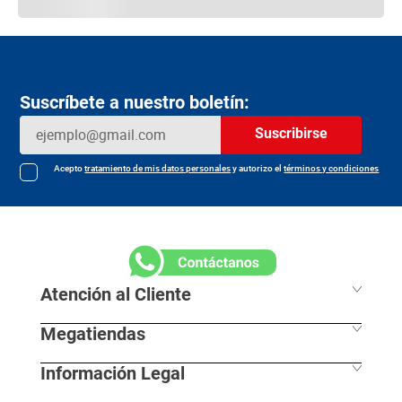
Suscríbete a nuestro boletín:
Suscribirse
Acepto
tratamiento de mis datos personales
y autorizo el
términos y condiciones
Atención al Cliente
Megatiendas
Horarios de despacho
Información Legal
L - S 7:30 am / 8:00pm
Nuestras Sedes
D - F 8:00 am / 7:00pm