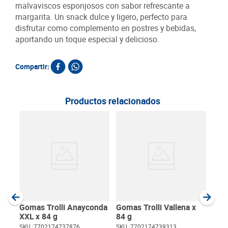
malvaviscos esponjosos con sabor refrescante a
margarita. Un snack dulce y ligero, perfecto para
disfrutar como complemento en postres y bebidas,
aportando un toque especial y delicioso.
Compartir:
Productos relacionados
Car
Ment
SKU :
Item
:
Gram
Gomas Trolli Anayconda
Gomas Trolli Vallena x
XXL x 84 g
84 g
SKU :
7702174737876
SKU :
7702174739313