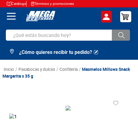
Catálogo
Términos y promociones
¿Qué estás buscando hoy?
¿Cómo quieres recibir tu pedido?
TÉRMINOS MÁS BUSCADOS
1
.
cerveza
pasabocas y dulces
confitería
Masmelos Millows Snack
2
.
arroz
Margarita x 35 g
3
.
leche
4
.
cafe
5
.
aceite
6
.
azucar
7
.
huevos