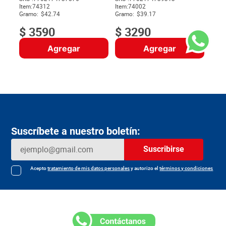
Item
:
74312
Item
:
74002
$
Gramo:
$42.74
Gramo:
$39.17
$
3590
$
3290
Agregar
Agregar
Suscríbete a nuestro boletín:
Suscribirse
Acepto
tratamiento de mis datos personales
y autorizo el
términos y condiciones