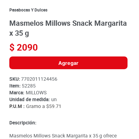
8
.
detergente
Pasabocas Y Dulces
9
.
queso
Masmelos Millows Snack Margarita
10
.
papa
x 35 g
$
2090
Agregar
SKU
:
7702011124456
Item
:
52285
Marca:
MILLOWS
Unidad de medida:
un
P.U.M :
Gramo a
$59.71
Descripción:
Masmelos Millows Snack Margarita x 35 g ofrece