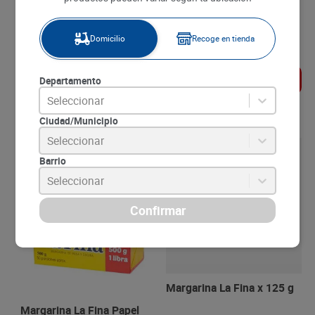
SKU :
7702161002031
SKU :
7702161002000
Item
:
42485
Item
:
4093
Gramo:
$19.29
Gramo:
$17.25
Domicilio
Recoge en tienda
$
6890
$
5390
$
4823
$
4312
Agregar
Agregar
Departamento
Seleccionar
Comparar este producto
Comparar este producto
Ciudad/Municipio
Seleccionar
Barrio
Seleccionar
Margarina La Fina x 125 g
Margarina La Fina Papel