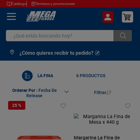
Catálogo
Términos y promociones
¿Qué estás buscando hoy?
¿Cómo quieres recibir tu pedido?
TÉRMINOS MÁS BUSCADOS
1
.
cerveza
2
.
arroz
LA FINA
6
PRODUCTOS
3
.
leche
Ordenar Por
Fecha De
Filtrar
Release
4
.
cafe
25 %
5
.
aceite
6
.
azucar
7
.
huevos
Margarina La Fina de