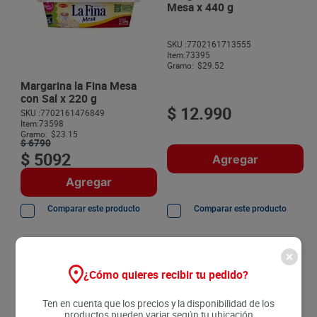
8
.
detergente
Mesa x 440 g
9
.
queso
SKU :
7702161713555
10
.
papa
Item
:
73395
Gramo:
$29.52
Margarina la Fina Mesa
con Sal x 220 g
$
12
.
990
SKU :
7702161476849
Item
:
73598
Gramo:
$23.15
$
6790
$
5092
Agregar
Agregar
Comparar este producto
Comparar este producto
30 %
20 %
¿Cómo quieres recibir tu pedido?
Margarina La Fina Mesa
Margarina La Fina x 250 g
Ten en cuenta que los precios y la disponibilidad de los
con Sal x 250 g
productos pueden variar según tu ubicación