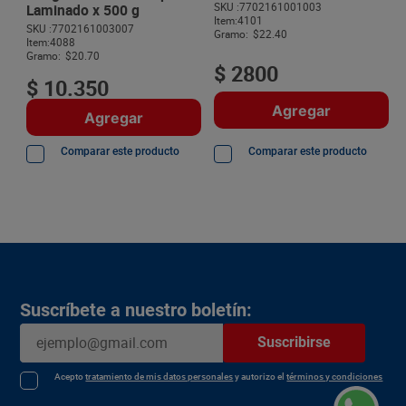
Laminado x 500 g
SKU :
7702161001003
Item
:
4101
SKU :
7702161003007
Gramo:
$22.40
Item
:
4088
Gramo:
$20.70
$
2800
$
10
.
350
Agregar
Agregar
Comparar este producto
Comparar este producto
Suscríbete a nuestro boletín:
Suscribirse
Acepto
tratamiento de mis datos personales
y autorizo el
términos y condiciones