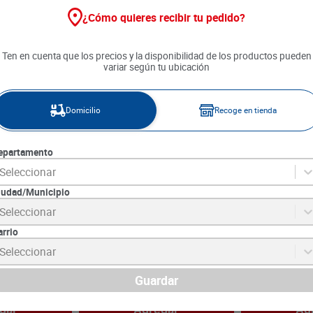
¿Cómo quieres recibir tu pedido?
25 %
Ten en cuenta que los precios y la disponibilidad de los productos pueden
variar según tu ubicación
Domicilio
Recoge en tienda
epartamento
Seleccionar
iudad/Municipio
Seleccionar
 Multiusos
Margarina la Fina Mesa con Sal
Margarina Ram
a x 500 g
x 220 g
g
arrio
4
SKU :
7702161476849
SKU :
8719200453
Seleccionar
Item
:
73598
Item
:
4051
Gramo:
$23.15
Gramo:
$33.70
$
6790
Guardar
$
5092
$
16
.
850
gar
Agregar
Ag