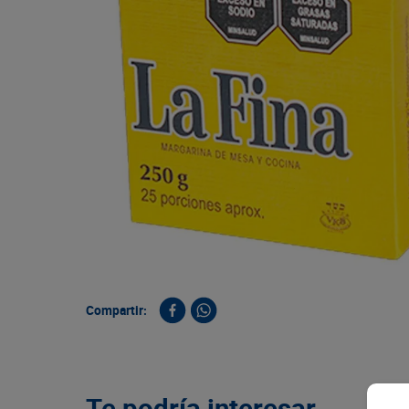
9
.
queso
10
.
papa
Compartir:
Te podría interesar