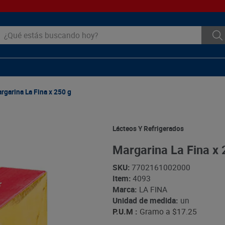
ué estás buscando hoy?
rgarina La Fina x 250 g
Lácteos Y Refrigerados
Margarina La Fina x 
SKU
:
7702161002000
Item
:
4093
Marca:
LA FINA
Unidad de medida:
un
P.U.M :
Gramo a
$17.25