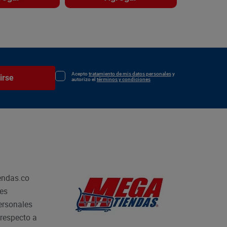
Acepto
tratamiento de mis datos personales
y
irse
autorizo el
términos y condiciones
endas.co
les
personales
respecto a