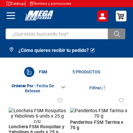
Catálogo
Términos y promociones
¿Qué estás buscando hoy?
¿Cómo quieres recibir tu pedido?
TÉRMINOS MÁS BUSCADOS
1
.
cerveza
2
.
arroz
FSM
5
PRODUCTOS
3
.
leche
Ordenar Por
Fecha De
Filtrar
Release
4
.
cafe
5
.
aceite
6
.
azucar
Panderitos FSM Tarrina x
7
.
huevos
Lonchera FSM Rosquitas y
70 g
Yabolines 6 unds x 25 g