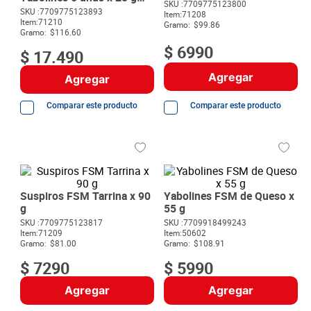
8
.
detergente
SKU :
7709775123800
c/u
SKU :
7709775123893
Item
:
71208
Item
:
71210
Gramo:
$99.86
9
.
queso
Gramo:
$116.60
$
6990
10
.
papa
$
17
.
490
Agregar
Agregar
Comparar este producto
Comparar este producto
Suspiros FSM Tarrina x 90
Yabolines FSM de Queso x
g
55 g
SKU :
7709775123817
SKU :
7709918499243
Item
:
71209
Item
:
50602
Gramo:
$81.00
Gramo:
$108.91
$
7290
$
5990
Agregar
Agregar