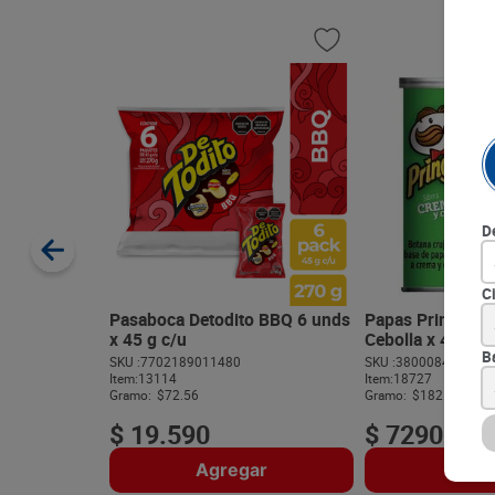
D
C
Pasaboca Detodito BBQ 6 unds
Papas Pringles 
x 45 g c/u
Cebolla x 40 g
B
SKU :
7702189011480
SKU :
38000846748
Item
:
13114
Item
:
18727
Gramo:
$72.56
Gramo:
$182.25
$
19
.
590
$
7290
Agregar
Agre