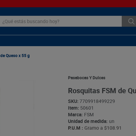
ué estás buscando hoy?
de Queso x 55 g
Pasabocas Y Dulces
Rosquitas FSM de Qu
SKU
:
7709918499229
Item
:
50601
Marca:
FSM
Unidad de medida:
un
P.U.M :
Gramo a
$108.91