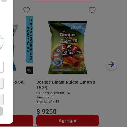
Papas Pringl
71 g
SKU :
38000183
Item
:
72345
Gramo,Gramo:
$
nte Rojo Sal
Doritos Dinam Ruleta Limon x
195 g
556
SKU :
7702189060174
$
10
.
09
Item
:
73760
Gramo:
$47.44
$
9250
regar
Agregar
A