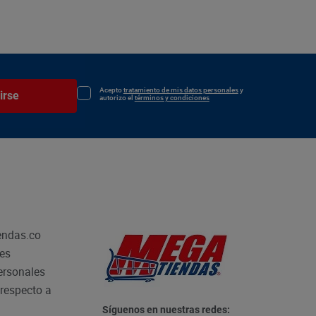
Acepto
tratamiento de mis datos personales
y
irse
autorizo el
términos y condiciones
endas.co
les
personales
respecto a
Síguenos en nuestras redes: