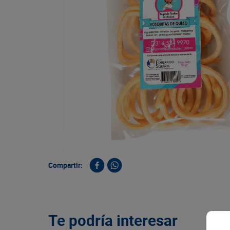
9
.
queso
10
.
papa
Compartir:
Te podría interesar