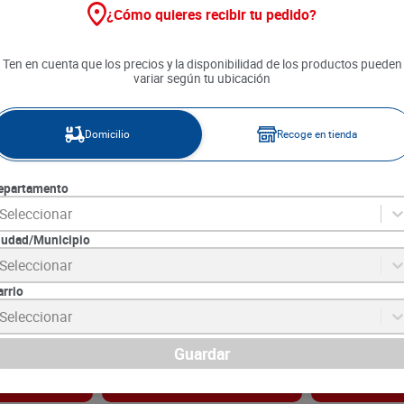
¿Cómo quieres recibir tu pedido?
Ten en cuenta que los precios y la disponibilidad de los productos pueden
variar según tu ubicación
Domicilio
Recoge en tienda
epartamento
Seleccionar
iudad/Municipio
Crips Crema de
Papas Margarita Francesitas
Chicharrón Mo
Seleccionar
Tomate x 110 g
Marina x 30 g
arrio
SKU :
7702189060297
SKU :
7707699957
Item
:
73932
Item
:
73594
Seleccionar
Gramo:
$75.36
Gramo:
$215.00
$
8290
$
6450
Guardar
gar
Agregar
Ag