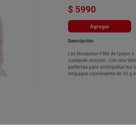
$
5990
Agregar
Descripción:
Las Rosquitas FSM de Queso x 5
cualquier ocasión. Con una text
perfectas para acompañar tus ta
empaque conveniente de 55 g es 