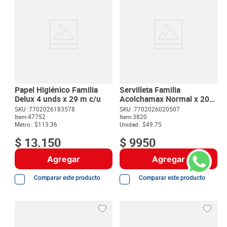
Papel Higiénico Familia
Servilleta Familia
Delux 4 unds x 29 m c/u
Acolchamax Normal x 200
unds
SKU :
7702026183578
SKU :
7702026020507
Item
:
47752
Item
:
3820
Metro:
$113.36
Unidad:
$49.75
$
13
.
150
$
9950
Agregar
Agregar
Comparar este producto
Comparar este producto