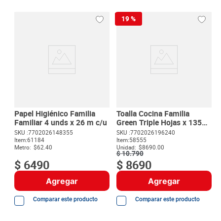
19 %
Papel Higiénico Familia
Toalla Cocina Familia
Familiar 4 unds x 26 m c/u
Green Triple Hojas x 135
Hojas
SKU :
7702026148355
SKU :
7702026196240
Item
:
61184
Item
:
58555
Metro:
$62.40
Unidad:
$8690.00
$
10
.
790
$
6490
$
8690
Agregar
Agregar
Comparar este producto
Comparar este producto