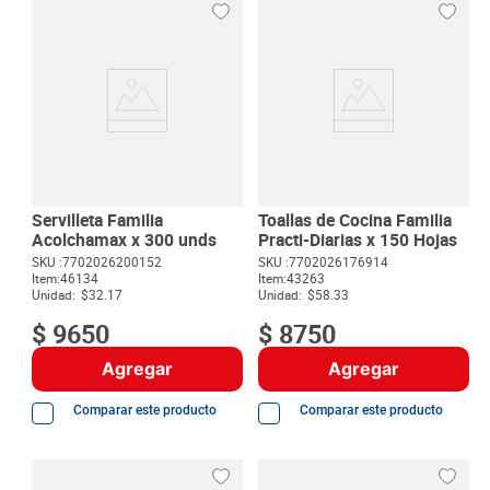
Servilleta Familia
Toallas de Cocina Familia
Acolchamax x 300 unds
Practi-Diarias x 150 Hojas
SKU :
7702026200152
SKU :
7702026176914
Item
:
46134
Item
:
43263
Unidad:
$32.17
Unidad:
$58.33
$
9650
$
8750
Agregar
Agregar
Comparar este producto
Comparar este producto