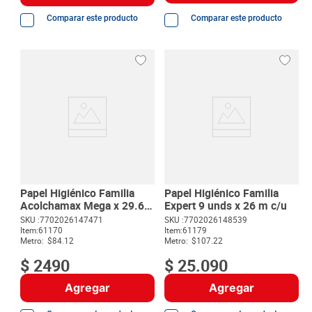
Comparar este producto
Comparar este producto
Papel Higiénico Familia
Papel Higiénico Familia
Acolchamax Mega x 29.6
Expert 9 unds x 26 m c/u
m
SKU :
7702026147471
SKU :
7702026148539
Item
:
61170
Item
:
61179
Metro:
$84.12
Metro:
$107.22
$
2490
$
25
.
090
Agregar
Agregar