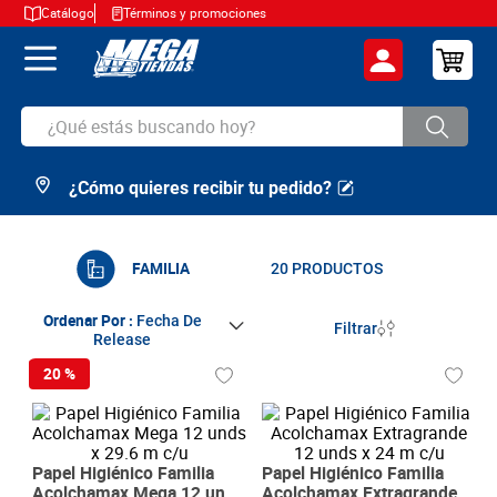
Catálogo
Términos y promociones
¿Qué estás buscando hoy?
¿Cómo quieres recibir tu pedido?
TÉRMINOS MÁS BUSCADOS
1
.
cerveza
2
.
arroz
FAMILIA
20
PRODUCTOS
3
.
leche
Ordenar Por
Fecha De
Filtrar
Release
4
.
cafe
20 %
5
.
aceite
6
.
azucar
7
.
huevos
Papel Higiénico Familia
Papel Higiénico Familia
Acolchamax Mega 12 unds
Acolchamax Extragrande