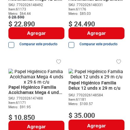
8
.
detergente
x 29.6 m c/u
12 unds x 24 m c/u
SKU :
7702026148492
SKU :
7702026148331
Item
:
61173
Item
:
61176
9
.
queso
Metro:
$64.44
Metro:
$85.03
$
28
.
590
10
.
papa
$
22
.
890
$
24
.
490
Agregar
Agregar
Comparar este producto
Comparar este producto
Papel Higiénico Familia
Papel Higiénico Familia
Delux 12 unds x 29 m c/u
Acolchamax Mega 4 unds
SKU :
7702026148584
x 29.6 m c/u
SKU :
7702026147488
Item
:
61181
Item
:
61171
Metro:
$100.57
Metro:
$91.95
$
35
.
000
$
10
.
850
Agregar
Agregar