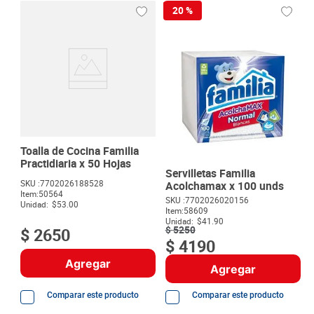
20 %
Toalla de Cocina Familia
Practidiaria x 50 Hojas
Servilletas Familia
SKU :
7702026188528
Acolchamax x 100 unds
Item
:
50564
SKU :
7702026020156
Unidad:
$53.00
Item
:
58609
Unidad:
$41.90
$
2650
$
5250
$
4190
Agregar
Agregar
Comparar este producto
Comparar este producto