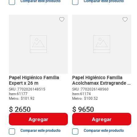
Comparar este producto
Comparar este producto
Papel Higiénico Familia
Papel Higiénico Familia
Expert x 26 m
Acolchamax Extragrande 4
unds x 24 m c/u
SKU :
7702026148515
SKU :
7702026148560
Item
:
61177
Item
:
61174
Metro:
$101.92
Metro:
$100.52
$
2650
$
9650
Agregar
Agregar
Comparar este producto
Comparar este producto