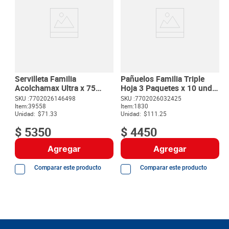
Servilleta Familia
Pañuelos Familia Triple
Acolchamax Ultra x 75
Hoja 3 Paquetes x 10 unds
unds
c/u. Pague 3. Lleve 4 unds
SKU :
7702026146498
SKU :
7702026032425
Item
:
39558
Item
:
1830
Unidad:
$71.33
Unidad:
$111.25
$
5350
$
4450
Agregar
Agregar
Comparar este producto
Comparar este producto