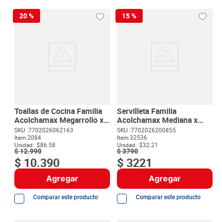
20 %
15 %
Toallas de Cocina Familia
Servilleta Familia
Acolchamax Megarrollo x
Acolchamax Mediana x
120 Toallas
100 unds
SKU :
7702026062163
SKU :
7702026200855
Item
:
2084
Item
:
32536
Unidad:
$86.58
Unidad:
$32.21
$
12
.
990
$
3790
$
10
.
390
$
3221
Agregar
Agregar
Comparar este producto
Comparar este producto