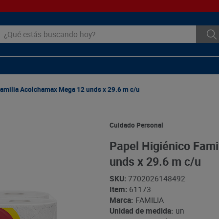
ué estás buscando hoy?
Familia Acolchamax Mega 12 unds x 29.6 m c/u
Cuidado Personal
Papel Higiénico Fam
unds x 29.6 m c/u
SKU
:
7702026148492
Item
:
61173
Marca:
FAMILIA
Unidad de medida:
un