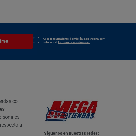
Acepto
tratamiento de mis datos personales
y
irse
autorizo el
términos y condiciones
endas.co
les
personales
respecto a
Síguenos en nuestras redes: