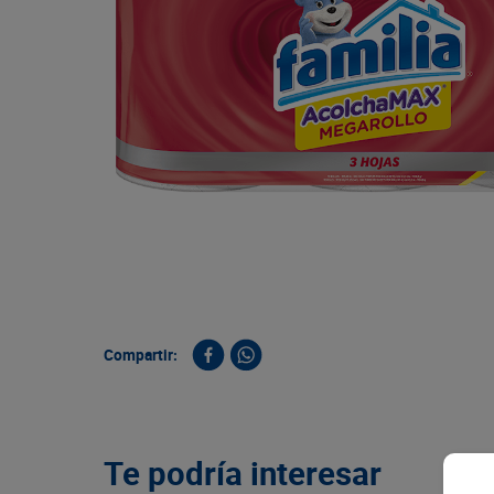
9
.
queso
10
.
papa
Compartir:
Te podría interesar