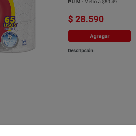
P.U.M :
Metro a
$80.49
$
28
.
590
Agregar
Descripción: