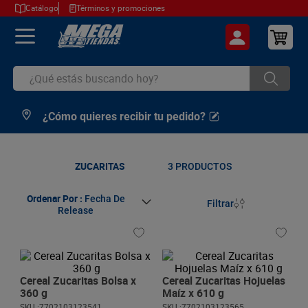
Catálogo
Términos y promociones
¿Qué estás buscando hoy?
¿Cómo quieres recibir tu pedido?
TÉRMINOS MÁS BUSCADOS
1
.
cerveza
2
.
arroz
ZUCARITAS
3
PRODUCTOS
3
.
leche
Ordenar Por
Fecha De
Filtrar
Release
4
.
cafe
5
.
aceite
6
.
azucar
Cereal Zucaritas Bolsa x
Cereal Zucaritas Hojuelas
7
.
huevos
360 g
Maíz x 610 g
SKU :
7702103123541
SKU :
7702103123565