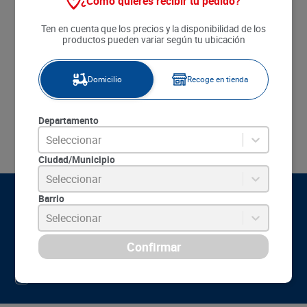
¿Cómo quieres recibir tu pedido?
8
.
detergente
SKU :
7702626217079
Item
:
45771
9
.
queso
Ten en cuenta que los precios y la disponibilidad de los
Mililitro:
$22.88
productos pueden variar según tu ubicación
10
.
papa
$
20
.
590
Agregar
Domicilio
Recoge en tienda
Comparar este producto
Departamento
Seleccionar
Ciudad/Municipio
Seleccionar
Barrio
Seleccionar
Suscríbete a nuestro boletín:
Suscribirse
Acepto
tratamiento de mis datos personales
y autorizo el
términos y condiciones