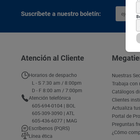
Suscríbete a nuestro boletín:
B
Atención al Cliente
Megatie
Horarios de despacho
Nuestras Se
L - S 7:30 am / 8:00pm
Trabaja con 
D - F 8:00 am / 7:00pm
Catálogos di
Atención telefónica
Clientes inst
605-694-0104 | BOL
Actualiza tu
605-309-3090 | ATL
Portal de Pr
605-436-6077 | MAG
Preguntas fr
Escríbenos (PQRS)
¿Cómo compr
Línea ética