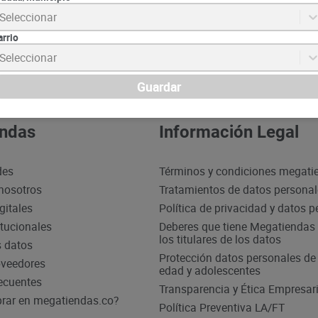
Seleccionar
Suscrib
arrio
Seleccionar
Guardar
ndas
Información Legal
des
Términos y condiciones megati
nosotros
Tratamientos de datos persona
gitales
Política de privacidad y datos 
itucionales
Deberes que tiene Megatiendas 
los titulares de los datos
s datos
Protección datos personales d
oveedores
edad y adolescentes
ecuentes
Transparencia y Ética Empresari
ar en megatiendas.co?
Política Preventiva LA/FT