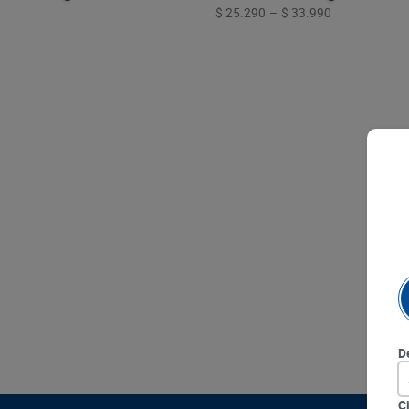
9
.
queso
$ 25.290
–
$ 33.990
10
.
papa
D
C