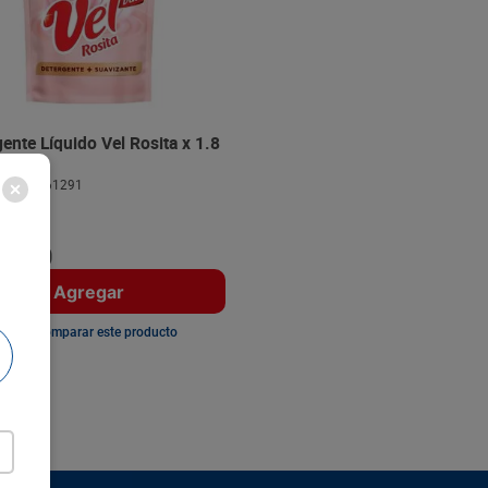
ente Líquido Vel Rosita x 1.8
02191661291
122
$18.88
3
.
990
Agregar
Comparar este producto