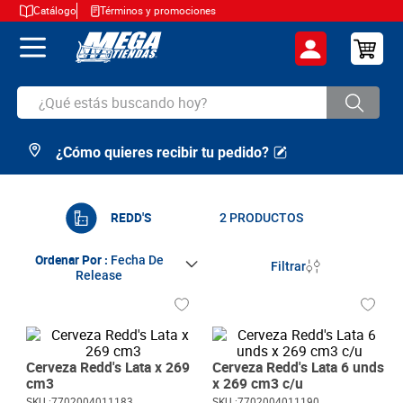
Catálogo
Términos y promociones
¿Qué estás buscando hoy?
¿Cómo quieres recibir tu pedido?
TÉRMINOS MÁS BUSCADOS
1
.
cerveza
2
.
arroz
REDD'S
2
PRODUCTOS
3
.
leche
Ordenar Por
Fecha De
Filtrar
Release
4
.
cafe
5
.
aceite
6
.
azucar
Cerveza Redd's Lata x 269
Cerveza Redd's Lata 6 unds
7
.
huevos
cm3
x 269 cm3 c/u
SKU :
7702004011183
SKU :
7702004011190