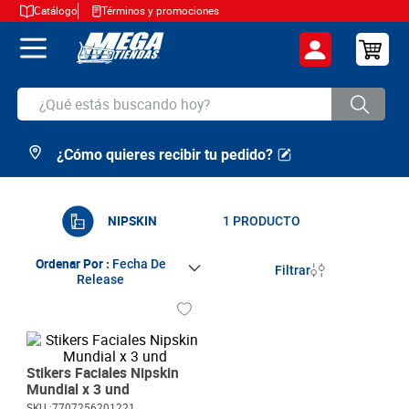
Catálogo
Términos y promociones
¿Qué estás buscando hoy?
¿Cómo quieres recibir tu pedido?
TÉRMINOS MÁS BUSCADOS
1
.
cerveza
2
.
arroz
NIPSKIN
1
PRODUCTO
3
.
leche
Ordenar Por
Fecha De
Filtrar
Release
4
.
cafe
5
.
aceite
6
.
azucar
Stikers Faciales Nipskin
7
.
huevos
Mundial x 3 und
SKU :
7707256201221