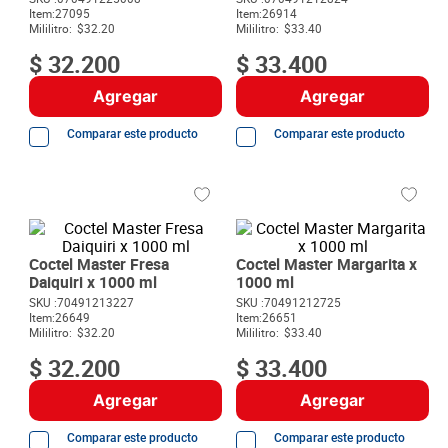
8
.
detergente
Item
:
27095
Item
:
26914
Mililitro:
$32.20
Mililitro:
$33.40
9
.
queso
$
32
.
200
$
33
.
400
10
.
papa
Agregar
Agregar
Comparar este producto
Comparar este producto
Coctel Master Fresa
Coctel Master Margarita x
Daiquiri x 1000 ml
1000 ml
SKU :
70491213227
SKU :
70491212725
Item
:
26649
Item
:
26651
Mililitro:
$32.20
Mililitro:
$33.40
$
32
.
200
$
33
.
400
Agregar
Agregar
Comparar este producto
Comparar este producto