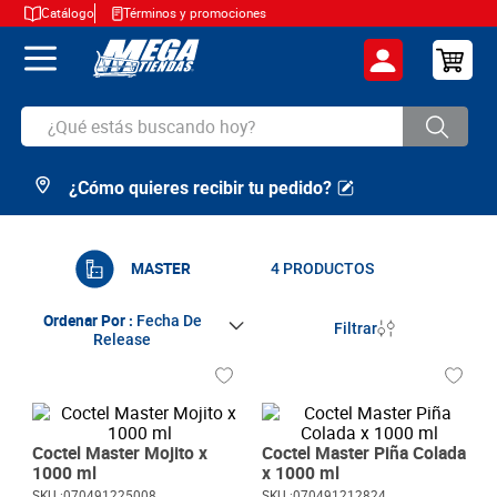
Catálogo
Términos y promociones
¿Qué estás buscando hoy?
¿Cómo quieres recibir tu pedido?
TÉRMINOS MÁS BUSCADOS
1
.
cerveza
2
.
arroz
MASTER
4
PRODUCTOS
3
.
leche
Ordenar Por
Fecha De
Filtrar
Release
4
.
cafe
5
.
aceite
6
.
azucar
Coctel Master Mojito x
Coctel Master Piña Colada
7
.
huevos
1000 ml
x 1000 ml
SKU :
070491225008
SKU :
070491212824