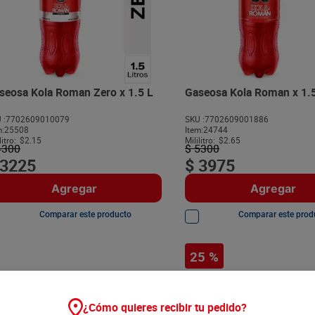
seosa Kola Roman Zero x 1.5 L
Gaseosa Kola Roman x 1.5
 :
7702609010079
SKU :
7702609001886
m
:
25508
Item
:
24744
litro:
$2.15
Mililitro:
$2.65
4300
$
5300
3225
$
3975
Agregar
Agregar
Comparar este producto
Comparar este prod
25 %
¿Cómo quieres recibir tu pedido?