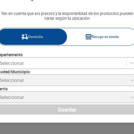
Ten en cuenta que los precios y la disponibilidad de los productos pueden
variar según tu ubicación
Domicilio
Recoge en tienda
Gaseosa Kola Roman x 3 
epartamento
Seleccionar
SKU :
7702609001855
Item
:
12708
iudad/Municipio
Mililitro:
$1.98
$
7900
Seleccionar
$
5925
arrio
Agregar
Seleccionar
Comparar este prod
Guardar