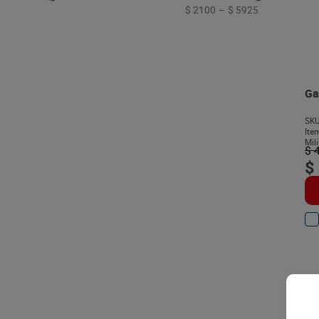
9
.
queso
$ 2100
–
$ 5925
10
.
papa
Ga
SKU
Ite
Mili
$
$