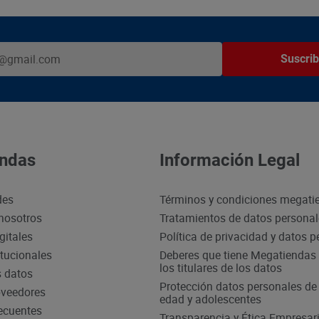
Suscrib
ndas
Información Legal
des
Términos y condiciones megati
nosotros
Tratamientos de datos persona
gitales
Política de privacidad y datos 
itucionales
Deberes que tiene Megatiendas 
los titulares de los datos
s datos
Protección datos personales d
oveedores
edad y adolescentes
ecuentes
Transparencia y Ética Empresari