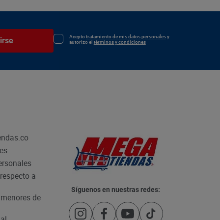
Acepto
tratamiento de mis datos personales
y
irse
autorizo el
términos y condiciones
endas.co
les
personales
respecto a
Síguenos en nuestras redes:
e menores de
al