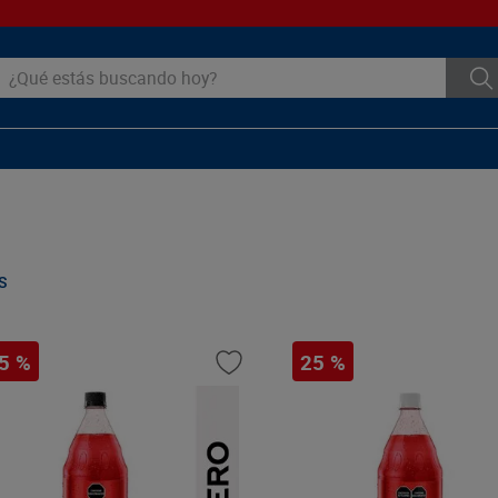
ué estás buscando hoy?
S
5 %
25 %