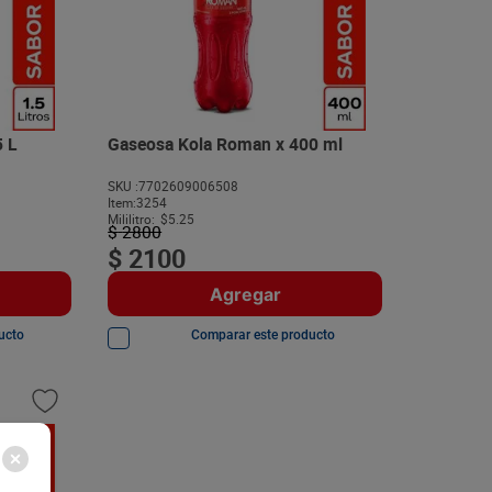
 L
Gaseosa Kola Roman x 400 ml
SKU :
7702609006508
Item
:
3254
Mililitro:
$5.25
$
2800
$
2100
Agregar
ucto
Comparar este producto