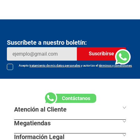
Suscríbete a nuestro boletín:
Suscribirse
Acepto
tratamiento de mis datos personales
y autorizo el
términos y condiciones
Atención al Cliente
Megatiendas
Horarios de despacho
Información Legal
L - S 7:30 am / 8:00pm