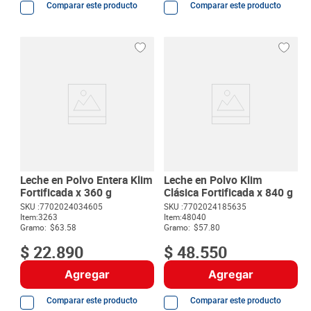
Comparar este producto
Comparar este producto
Leche en Polvo Entera Klim
Leche en Polvo Klim
Fortificada x 360 g
Clásica Fortificada x 840 g
SKU :
7702024034605
SKU :
7702024185635
Item
:
3263
Item
:
48040
Gramo:
$63.58
Gramo:
$57.80
$
22
.
890
$
48
.
550
Agregar
Agregar
Comparar este producto
Comparar este producto