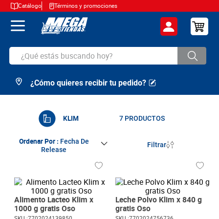
Catálogo
Términos y promociones
¿Qué estás buscando hoy?
¿Cómo quieres recibir tu pedido?
TÉRMINOS MÁS BUSCADOS
1
.
cerveza
2
.
arroz
KLIM
7
PRODUCTOS
3
.
leche
Ordenar Por
Fecha De
Filtrar
Release
4
.
cafe
5
.
aceite
6
.
azucar
Alimento Lacteo Klim x
Leche Polvo Klim x 840 g
7
.
huevos
1000 g gratis Oso
gratis Oso
SKU :
7702024139850
SKU :
7702024756736