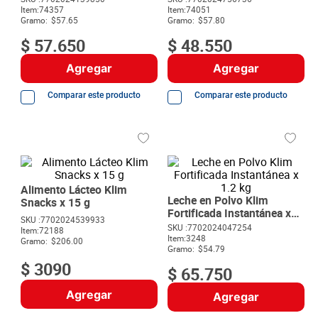
8
.
detergente
Item
:
74357
Item
:
74051
Gramo:
$57.65
Gramo:
$57.80
9
.
queso
$
57
.
650
$
48
.
550
10
.
papa
Agregar
Agregar
Comparar este producto
Comparar este producto
Alimento Lácteo Klim
Leche en Polvo Klim
Snacks x 15 g
Fortificada Instantánea x
SKU :
7702024539933
1.2 kg
SKU :
7702024047254
Item
:
72188
Item
:
3248
Gramo:
$206.00
Gramo:
$54.79
$
3090
$
65
.
750
Agregar
Agregar