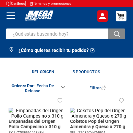
Catálogo
Términos y promociones
¿Qué estás buscando hoy?
¿Cómo quieres recibir tu pedido?
TÉRMINOS MÁS BUSCADOS
1
.
cerveza
2
.
arroz
DEL ORIGEN
5
PRODUCTOS
3
.
leche
Ordenar Por
Fecha De
Filtrar
Release
4
.
cafe
5
.
aceite
6
.
azucar
Empanadas del Origen
Coketos Pop del Origen
7
.
huevos
Pollo Campesino x 310 g
Almendra y Queso x 270 g
SKU :
7708990493484
SKU :
7708974474904