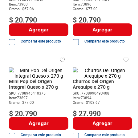
8
.
detergente
Item
:
73900
Item
:
73896
Gramo:
$67.06
Gramo:
$77.00
9
.
queso
$
20
.
790
$
20
.
790
10
.
papa
Agregar
Agregar
Comparar este producto
Comparar este producto
Mini Pop Del Origen
Churros Del Origen
Integral Queso x 270 g
Arequipe x 270 g
SKU :
7708945410375
SKU :
7708990493408
Item
:
73897
Item
:
73894
Gramo:
$77.00
Gramo:
$103.67
$
20
.
790
$
27
.
990
Agregar
Agregar
Comparar este producto
Comparar este producto