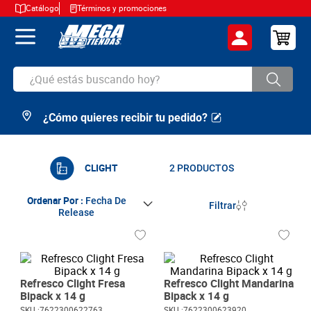
Catálogo
Términos y promociones
¿Qué estás buscando hoy?
¿Cómo quieres recibir tu pedido?
TÉRMINOS MÁS BUSCADOS
1
.
cerveza
2
.
arroz
CLIGHT
2
PRODUCTOS
3
.
leche
Ordenar Por
Fecha De
Filtrar
Release
4
.
cafe
5
.
aceite
6
.
azucar
Refresco Clight Fresa
Refresco Clight Mandarina
7
.
huevos
Bipack x 14 g
Bipack x 14 g
SKU :
7622300622763
SKU :
7622300623920