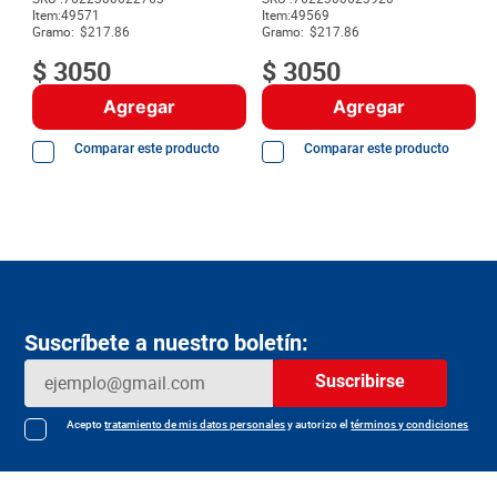
8
.
detergente
Item
:
49571
Item
:
49569
Gramo:
$217.86
Gramo:
$217.86
9
.
queso
$
3050
$
3050
10
.
papa
Agregar
Agregar
Comparar este producto
Comparar este producto
Suscríbete a nuestro boletín:
Suscribirse
Acepto
tratamiento de mis datos personales
y autorizo el
términos y condiciones