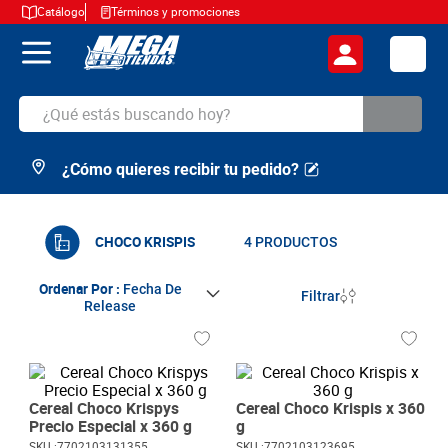
Catálogo
Términos y promociones
¿Qué estás buscando hoy?
¿Cómo quieres recibir tu pedido?
TÉRMINOS MÁS BUSCADOS
1
.
cerveza
2
.
arroz
CHOCO KRISPIS
4
PRODUCTOS
3
.
leche
Ordenar Por
Fecha De
Filtrar
Release
4
.
cafe
5
.
aceite
6
.
azucar
Cereal Choco Krispys
Cereal Choco Krispis x 360
7
.
huevos
Precio Especial x 360 g
g
SKU :
7702103131355
SKU :
7702103123695