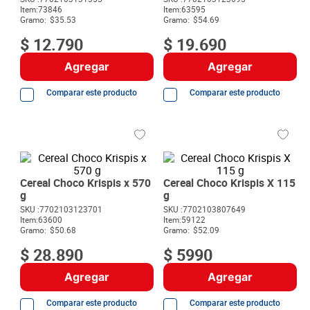
8
.
detergente
Item
:
73846
Item
:
63595
Gramo:
$35.53
Gramo:
$54.69
9
.
queso
$
12
.
790
$
19
.
690
10
.
papa
Agregar
Agregar
Comparar este producto
Comparar este producto
Cereal Choco Krispis x 570
Cereal Choco Krispis X 115
g
g
SKU :
7702103123701
SKU :
7702103807649
Item
:
63600
Item
:
59122
Gramo:
$50.68
Gramo:
$52.09
$
28
.
890
$
5990
Agregar
Agregar
Comparar este producto
Comparar este producto