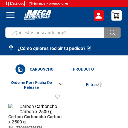
Catálogo
Términos y promociones
¿Qué estás buscando hoy?
¿Cómo quieres recibir tu pedido?
TÉRMINOS MÁS BUSCADOS
1
.
cerveza
2
.
arroz
CARBONCHO
1
PRODUCTO
3
.
leche
Ordenar Por
Fecha De
Filtrar
Release
4
.
cafe
5
.
aceite
6
.
azucar
Carbon Carboncho Carbon
7
.
huevos
x 2500 g
SKU :
7709990756876