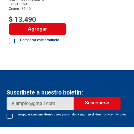
8
.
detergente
Item
:
15650
Gramo:
$5.40
9
.
queso
$
13
.
490
10
.
papa
Agregar
Comparar este producto
Suscríbete a nuestro boletín:
Suscribirse
Acepto
tratamiento de mis datos personales
y autorizo el
términos y condiciones