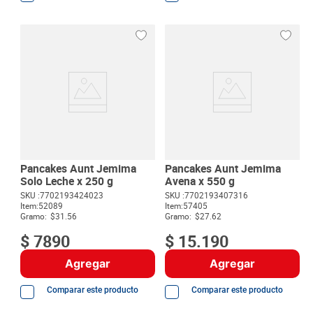
Pancakes Aunt Jemima
Pancakes Aunt Jemima
Solo Leche x 250 g
Avena x 550 g
SKU :
7702193424023
SKU :
7702193407316
Item
:
52089
Item
:
57405
Gramo:
$31.56
Gramo:
$27.62
$
7890
$
15
.
190
Agregar
Agregar
Comparar este producto
Comparar este producto