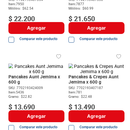
8
.
detergente
Item
:
7950
Item
:
7877
Mililitro:
$62.54
Mililitro:
$60.99
9
.
queso
$
22
.
200
$
21
.
650
10
.
papa
Agregar
Agregar
Comparar este producto
Comparar este producto
Pancakes Aunt Jemima x
Pancakes & Crepes Aunt
600 g
Jemima x 600 g
SKU :
7702193424009
SKU :
7702193407187
Item
:
5436
Item
:
781
Gramo:
$22.82
Gramo:
$22.48
$
13
.
690
$
13
.
490
Agregar
Agregar
Comparar este producto
Comparar este producto