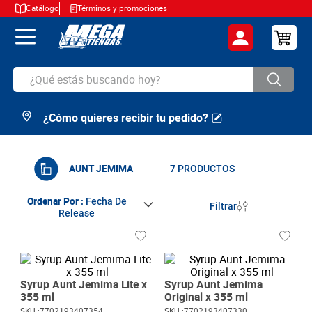
Catálogo
Términos y promociones
¿Qué estás buscando hoy?
¿Cómo quieres recibir tu pedido?
TÉRMINOS MÁS BUSCADOS
1
.
cerveza
2
.
arroz
AUNT JEMIMA
7
PRODUCTOS
3
.
leche
Ordenar Por
Fecha De
Filtrar
Release
4
.
cafe
5
.
aceite
6
.
azucar
Syrup Aunt Jemima Lite x
Syrup Aunt Jemima
7
.
huevos
355 ml
Original x 355 ml
SKU :
7702193407354
SKU :
7702193407330