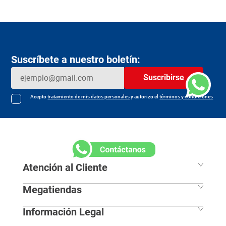
Suscríbete a nuestro boletín:
Suscribirse
Acepto
tratamiento de mis datos personales
y autorizo el
términos y condiciones
Atención al Cliente
Megatiendas
Horarios de despacho
Información Legal
L - S 7:30 am / 8:00pm
Nuestras Sedes
D - F 8:00 am / 7:00pm