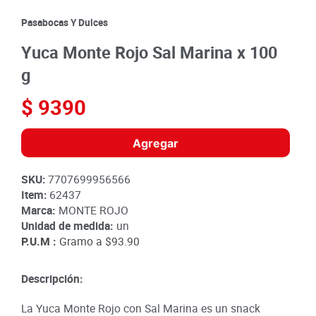
8
.
detergente
Pasabocas Y Dulces
9
.
queso
Yuca Monte Rojo Sal Marina x 100
10
.
papa
g
$
9390
Agregar
SKU
:
7707699956566
Item
:
62437
Marca:
MONTE ROJO
Unidad de medida:
un
P.U.M :
Gramo a
$93.90
Descripción:
La Yuca Monte Rojo con Sal Marina es un snack