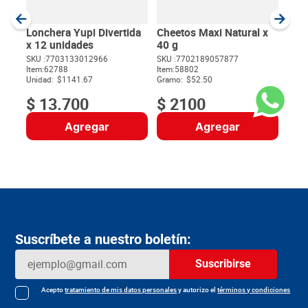
SKU :
Item
:
Gram
Lonchera Yupi Divertida
Cheetos Maxi Natural x
x 12 unidades
40 g
SKU :
7703133012966
SKU :
7702189057877
Item
:
62788
Item
:
58802
$
Unidad:
$1141.67
Gramo:
$52.50
$
13
.
700
$
2100
Agregar
Agregar
Suscríbete a nuestro boletín:
Suscribirse
Acepto
tratamiento de mis datos personales
y autorizo el
términos y condiciones