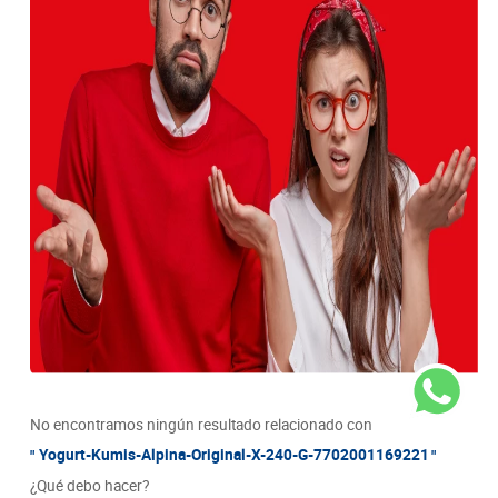
8
.
detergente
Seleccionar
9
.
queso
Ciudad/Municipio
10
.
papa
Seleccionar
Barrio
Seleccionar
No encontramos ningún resultado relacionado con
Yogurt-Kumis-Alpina-Original-X-240-G-7702001169221
¿Qué debo hacer?