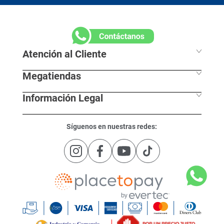
8
.
detergente
9
.
queso
10
.
papa
No encontramos ningún resultado relacionado con
Yogurt-Kefir-Celema-Mango-Maracuya-X-1000-G-770543604121
¿Qué debo hacer?