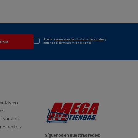
Acepto
tratamiento de mis datos personales
y
irse
autorizo el
términos y condiciones
endas.co
les
personales
respecto a
Síguenos en nuestras redes: