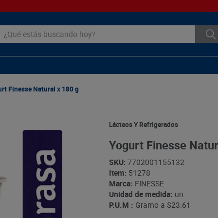
ué estás buscando hoy?
rt Finesse Natural x 180 g
Lácteos Y Refrigerados
Yogurt Finesse Natur
SKU
:
7702001155132
Item
:
51278
Marca:
FINESSE
Unidad de medida:
un
P.U.M :
Gramo a
$23.61