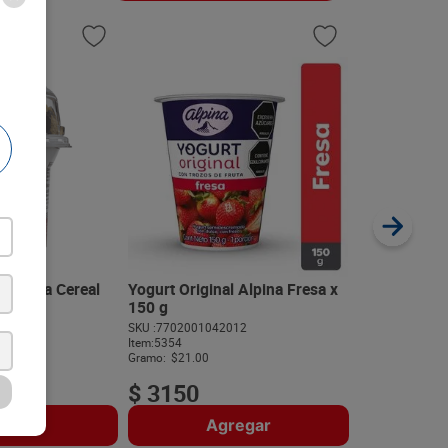
Yogurt Alque
x 150 g c/u
SKU :
77075295
Item
:
60414
Gramo:
$17.31
Colanta Cereal
Yogurt Original Alpina Fresa x
20 g
150 g
121
SKU :
7702001042012
$
7790
Item
:
5354
Gramo:
$21.00
$
3150
regar
Agregar
A