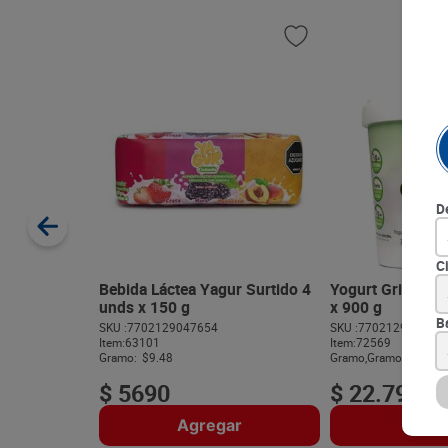
D
C
Bebida Láctea Yagur Surtido 4
Yogurt Griego Co
unds x 150 g
x 900 g
B
SKU :
7702129047654
SKU :
770212902591
Item
:
63101
Item
:
72569
Gramo:
$9.48
Gramo,Gramo:
$NaN
$
5690
$
22
.
790
Agregar
Agre