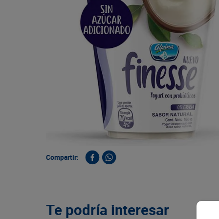
9
.
queso
10
.
papa
Compartir:
Te podría interesar