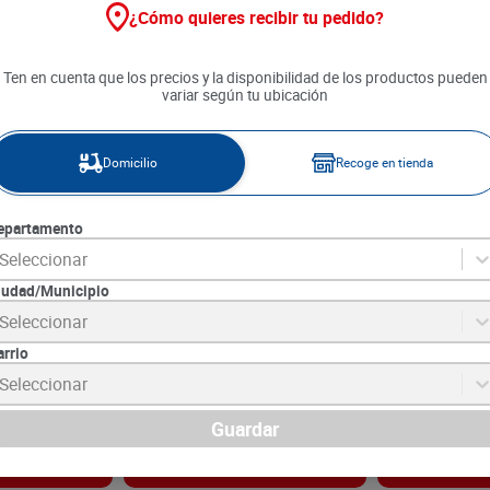
¿Cómo quieres recibir tu pedido?
Ten en cuenta que los precios y la disponibilidad de los productos pueden
variar según tu ubicación
Domicilio
Recoge en tienda
epartamento
Seleccionar
iudad/Municipio
lanta Natural
Alimento Lácteo Alquería
Yogurt Griego 
Seleccionar
Hojuelas x 170 g
Arandanos x 1
arrio
1
SKU :
7707331407791
SKU :
7702129046
Item
:
54184
Item
:
47898
Seleccionar
Gramo:
$27.59
Gramo:
$25.75
$
4690
$
3090
Guardar
gar
Agregar
Ag