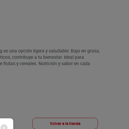
g es una opción ligera y saludable. Bajo en grasa,
icos, contribuye a tu bienestar. Ideal para
frutas y cereales. Nutrición y sabor en cada
Volver a la tienda