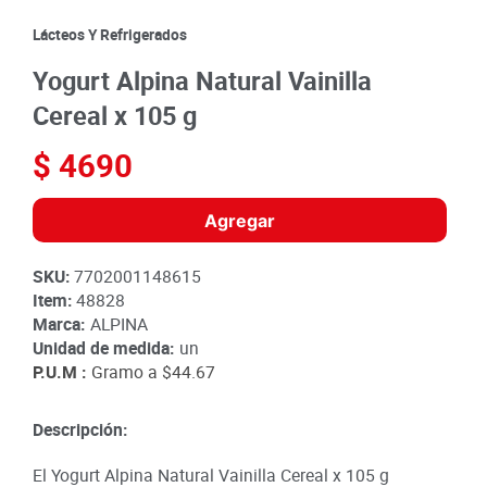
8
.
detergente
Lácteos Y Refrigerados
9
.
queso
Yogurt Alpina Natural Vainilla
10
.
papa
Cereal x 105 g
$
4690
Agregar
SKU
:
7702001148615
Item
:
48828
Marca:
ALPINA
Unidad de medida:
un
P.U.M :
Gramo a
$44.67
Descripción:
El Yogurt Alpina Natural Vainilla Cereal x 105 g