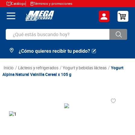
Catálogo
Términos y promociones
¿Qué estás buscando hoy?
¿Cómo quieres recibir tu pedido?
TÉRMINOS MÁS BUSCADOS
1
.
cerveza
lácteos y refrigerados
yogurt y bebidas lácteas
Yogurt
2
.
arroz
Alpina Natural Vainilla Cereal x 105 g
3
.
leche
4
.
cafe
5
.
aceite
6
.
azucar
7
.
huevos