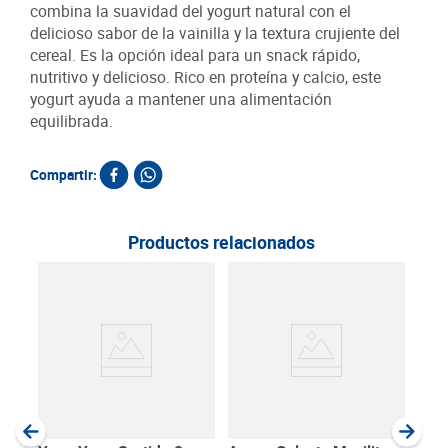
combina la suavidad del yogurt natural con el
delicioso sabor de la vainilla y la textura crujiente del
cereal. Es la opción ideal para un snack rápido,
nutritivo y delicioso. Rico en proteína y calcio, este
yogurt ayuda a mantener una alimentación
equilibrada.
Compartir:
Productos relacionados
Beb
Surt
SKU :
Item
:
Gram