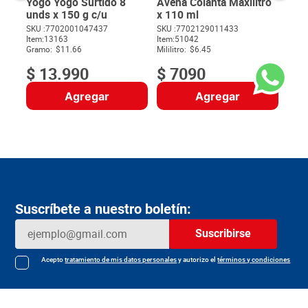
Yogo Yogo Surtido 8
Avena Colanta Maxilitro
unds x 150 g c/u
x 110 ml
SKU :
7702001047437
SKU :
7702129011433
Item
:
13163
Item
:
51042
$
Gramo:
$11.66
Mililitro:
$6.45
$
13
.
990
$
7090
Agregar
Agregar
Suscríbete a nuestro boletín:
Suscribirse
Acepto
tratamiento de mis datos personales
y autorizo el
términos y condiciones