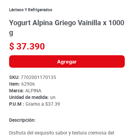
8
.
detergente
Lácteos Y Refrigerados
9
.
queso
Yogurt Alpina Griego Vainilla x 1000
10
.
papa
g
$
37
.
390
Agregar
SKU
:
7702001170135
Item
:
62906
Marca:
ALPINA
Unidad de medida:
un
P.U.M :
Gramo a
$37.39
Descripción:
Disfruta del exquisito sabor y textura cremosa del