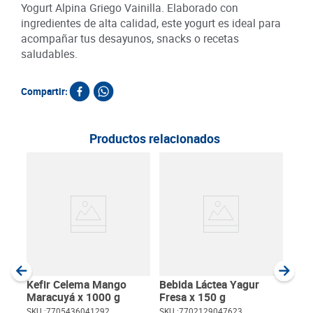
Yogurt Alpina Griego Vainilla. Elaborado con
ingredientes de alta calidad, este yogurt es ideal para
acompañar tus desayunos, snacks o recetas
saludables.
Compartir:
Productos relacionados
Yogu
180
SKU :
Item
:
Gram
Kefir Celema Mango
Bebida Láctea Yagur
Maracuyá x 1000 g
Fresa x 150 g
SKU :
7705436041292
SKU :
7702129047623