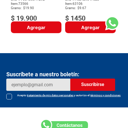
Item
:
73566
Item
:
63106
$
Gramo:
$19.90
Gramo:
$9.67
$
19
.
900
$
1450
Agregar
Agregar
Suscríbete a nuestro boletín:
Suscribirse
Acepto
tratamiento de mis datos personales
y autorizo el
términos y condiciones