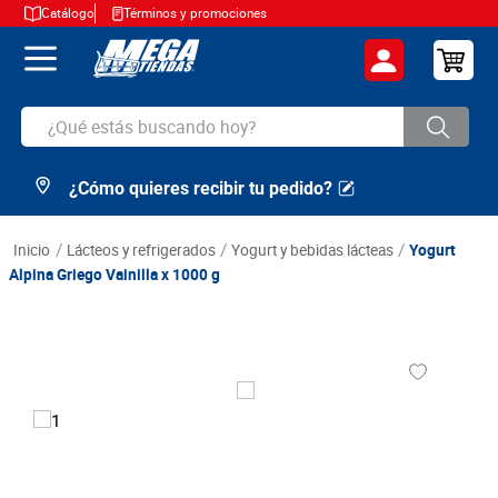
Catálogo
Términos y promociones
¿Qué estás buscando hoy?
¿Cómo quieres recibir tu pedido?
TÉRMINOS MÁS BUSCADOS
1
.
cerveza
lácteos y refrigerados
yogurt y bebidas lácteas
Yogurt
2
.
arroz
Alpina Griego Vainilla x 1000 g
3
.
leche
4
.
cafe
5
.
aceite
6
.
azucar
7
.
huevos