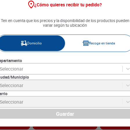
¿Cómo quieres recibir tu pedido?
Ten en cuenta que los precios y la disponibilidad de los productos pueden
variar según tu ubicación
Domicilio
Recoge en tienda
epartamento
Seleccionar
iudad/Municipio
Walker Red
Whisky Monkey Shoulder x
Whisky Grant's
Seleccionar
700 ml
700 ml
arrio
2
SKU :
5010327105215
SKU :
5010327000
Item
:
66997
Item
:
66996
Seleccionar
Mililitro:
$208.57
Mililitro:
$91.64
$
146
.
000
$
64
.
150
Guardar
gar
Agregar
Ag