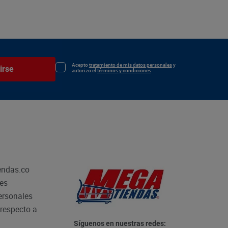
Acepto
tratamiento de mis datos personales
y
irse
autorizo el
términos y condiciones
endas.co
les
personales
respecto a
Síguenos en nuestras redes: