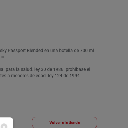
isky Passport Blended en una botella de 700 ml.
bo.
ial para la salud. ley 30 de 1986. prohíbase el
es a menores de edad. ley 124 de 1994.
Volver a la tienda