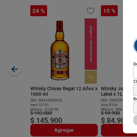
24 %
15 %
D
C
Whisky Chivas Regal 12 Años x
Whisky Johnnie 
1000 ml
Label x 1L
B
SKU :
80432400432
SKU :
500026701360
Item
:
10141
Item
:
8164
Mililitro:
$145.90
Mililitro:
$84.90
$
193
.
000
$
99
.
900
$
145
.
900
$
84
.
900
Agregar
Agre