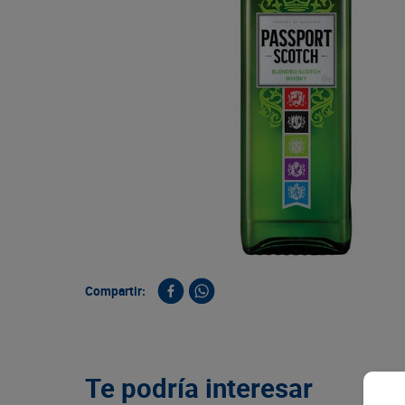
9
.
queso
10
.
papa
Compartir:
Te podría interesar