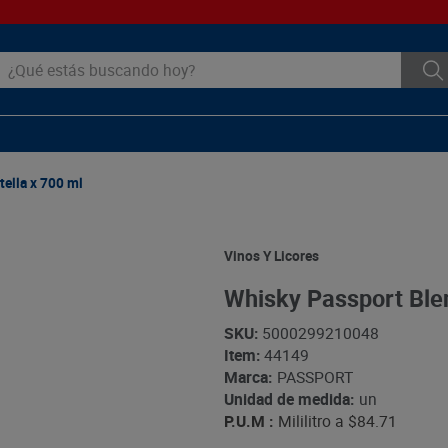
ué estás buscando hoy?
ella x 700 ml
Vinos Y Licores
Whisky Passport Blen
SKU
:
5000299210048
Item
:
44149
Marca:
PASSPORT
Unidad de medida:
un
P.U.M :
Mililitro a
$84.71