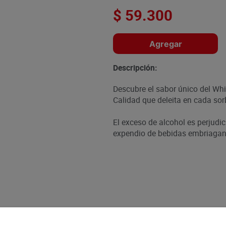
$
59
.
300
Agregar
Descripción:
Descubre el sabor único del Wh
Calidad que deleita en cada sor
El exceso de alcohol es perjudic
expendio de bebidas embriagant