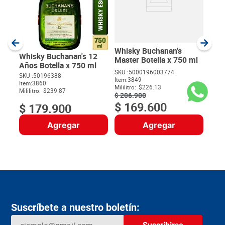
SKU :
Item
:
Milili
Whisky Buchanan's
Whisky Buchanan's 12
Master Botella x 750 ml
Años Botella x 750 ml
SKU :
5000196003774
SKU :
50196388
Item
:
3849
$
Item
:
3860
Mililitro:
$226.13
Mililitro:
$239.87
$
206
.
900
$
169
.
600
$
179
.
900
Agregar
Agregar
Suscríbete a nuestro boletín: