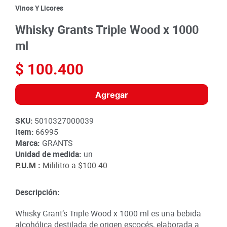
8
.
detergente
Vinos Y Licores
9
.
queso
Whisky Grants Triple Wood x 1000
10
.
papa
ml
$
100
.
400
Agregar
SKU
:
5010327000039
Item
:
66995
Marca:
GRANTS
Unidad de medida:
un
P.U.M :
Mililitro a
$100.40
Descripción:
Whisky Grant’s Triple Wood x 1000 ml es una bebida
alcohólica destilada de origen escocés, elaborada a