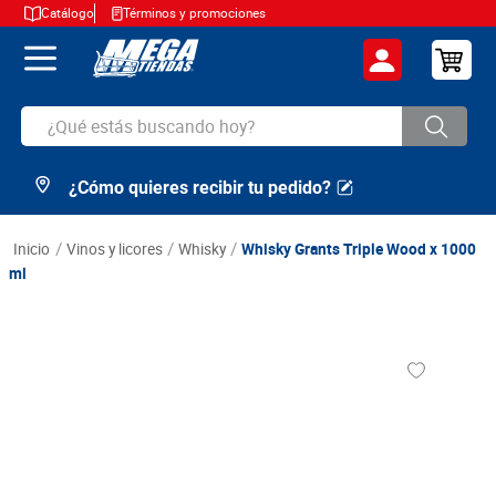
Catálogo
Términos y promociones
¿Qué estás buscando hoy?
¿Cómo quieres recibir tu pedido?
TÉRMINOS MÁS BUSCADOS
1
.
cerveza
vinos y licores
whisky
Whisky Grants Triple Wood x 1000
2
.
arroz
ml
3
.
leche
4
.
cafe
5
.
aceite
6
.
azucar
7
.
huevos