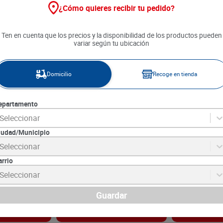
¿Cómo quieres recibir tu pedido?
Ten en cuenta que los precios y la disponibilidad de los productos pueden
variar según tu ubicación
Domicilio
Recoge en tienda
epartamento
Seleccionar
iudad/Municipio
n's 12 Años
Whisky Chivas 18 Años x 700
Whisky Someth
Seleccionar
ml
lt
arrio
SKU :
5000299225004
SKU :
8043240277
Item
:
57074
Item
:
10032
Seleccionar
Mililitro:
$578.71
Mililitro:
$103.20
$
405
.
100
$
103
.
20
Guardar
gar
Agregar
Ag