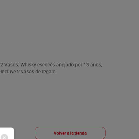
 2 Vasos: Whisky escocés añejado por 13 años,
Incluye 2 vasos de regalo.
Volver a la tienda