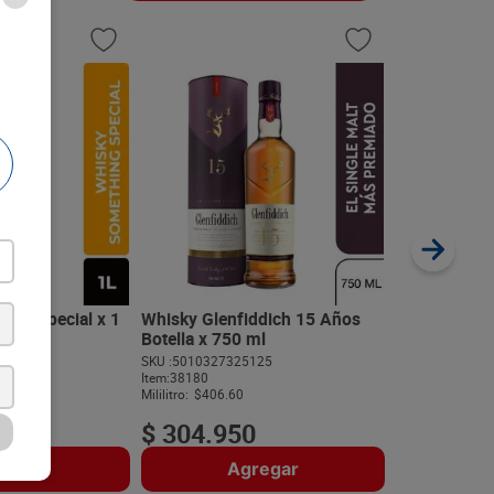
Whisky The 
x 700 ml
SKU :
80432402
Item
:
52705
Mililitro:
$257.0
ing Special x 1
Whisky Glenfiddich 15 Años
Botella x 750 ml
1
SKU :
5010327325125
$
179
.
9
Item
:
38180
Mililitro:
$406.60
0
$
304
.
950
regar
Agregar
A