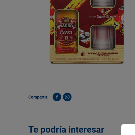
9
.
queso
10
.
papa
Compartir:
Te podría interesar