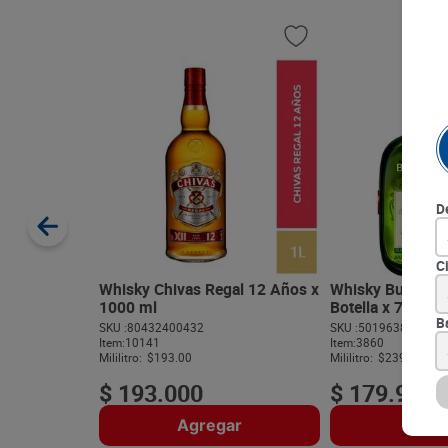
D
C
Whisky Chivas Regal 12 Años x
Whisky Buchana
1000 ml
Botella x 750 ml
B
SKU :
80432400432
SKU :
50196388
Item
:
10141
Item
:
3860
Mililitro:
$193.00
Mililitro:
$239.87
$
193
.
000
$
179
.
900
Agregar
Agre