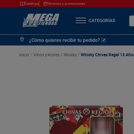
Catálogo
Términos y promociones
¿Q
TÉRMINOS MÁS
¿Cómo quieres recibir tu pedido?
BUSCADOS
1
.
cerveza
vinos y licores
whisky
Whisky Chivas Regal 13 Años
2
.
arroz
3
.
leche
4
.
cafe
5
.
aceite
6
.
azucar
7
.
huevos
8
.
detergente