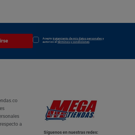
Acepto
tratamiento de mis datos personales
y
irse
autorizo el
términos y condiciones
endas.co
les
personales
respecto a
Síguenos en nuestras redes: