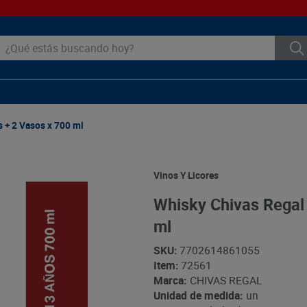
ué estás buscando hoy?
 + 2 Vasos x 700 ml
Vinos Y Licores
Whisky Chivas Regal
ml
SKU
:
7702614861055
Item
:
72561
Marca:
CHIVAS REGAL
Unidad de medida:
un