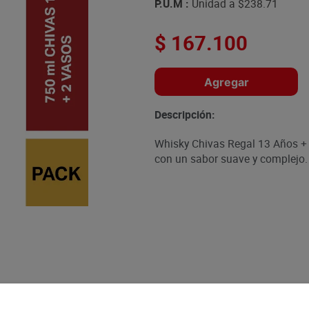
P.U.M :
Unidad a
$238.71
$
167
.
100
Agregar
Descripción:
Whisky Chivas Regal 13 Años +
con un sabor suave y complejo. 