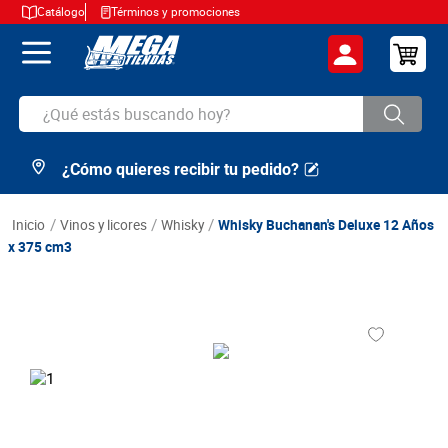
Catálogo
Términos y promociones
¿Qué estás buscando hoy?
¿Cómo quieres recibir tu pedido?
TÉRMINOS MÁS BUSCADOS
1
.
cerveza
vinos y licores
whisky
Whisky Buchanan's Deluxe 12 Años
2
.
arroz
x 375 cm3
3
.
leche
4
.
cafe
5
.
aceite
6
.
azucar
7
.
huevos