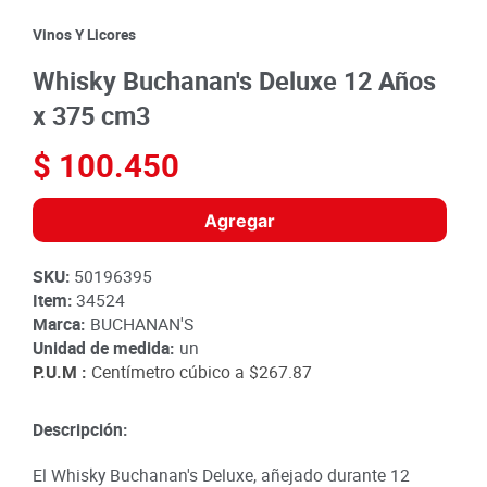
8
.
detergente
Vinos Y Licores
9
.
queso
Whisky Buchanan's Deluxe 12 Años
10
.
papa
x 375 cm3
$
100
.
450
Agregar
SKU
:
50196395
Item
:
34524
Marca:
BUCHANAN'S
Unidad de medida:
un
P.U.M :
Centímetro cúbico a
$267.87
Descripción:
El Whisky Buchanan's Deluxe, añejado durante 12