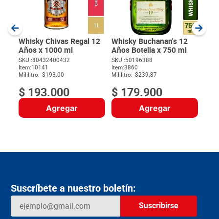
SKU :
Item
:
Milili
Whisky Chivas Regal 12
Whisky Buchanan's 12
Años x 1000 ml
Años Botella x 750 ml
SKU :
80432400432
SKU :
50196388
$
Item
:
10141
Item
:
3860
Mililitro:
$193.00
Mililitro:
$239.87
$
193
.
000
$
179
.
900
Agregar
Agregar
Suscríbete a nuestro boletín:
Suscribirse