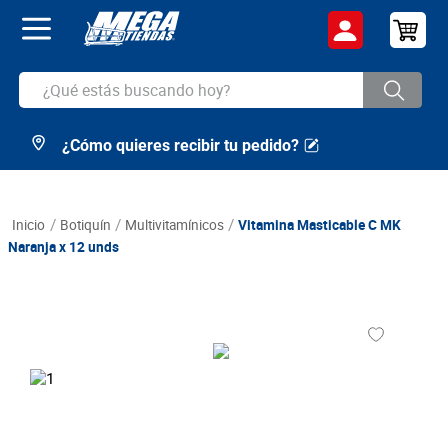
Catálogo
Términos y promociones
¿Qué estás buscando hoy?
¿Cómo quieres recibir tu pedido?
TÉRMINOS MÁS BUSCADOS
1
.
cerveza
2
.
arroz
botiquín
multivitamínicos
Vitamina Masticable C MK
Naranja x 12 unds
3
.
leche
4
.
cafe
5
.
aceite
6
.
azucar
7
.
huevos
8
.
detergente