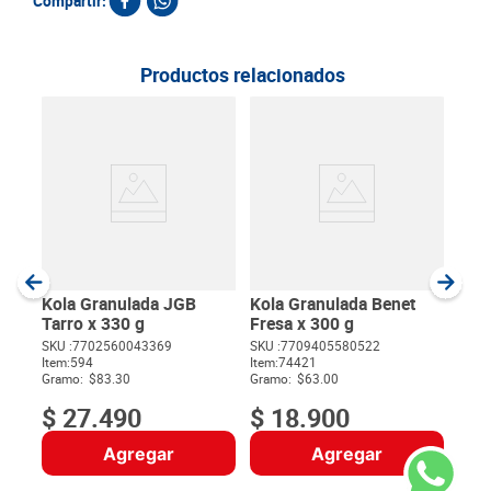
Compartir:
Productos relacionados
Kol
Sabo
SKU :
Item
:
Gram
Kola Granulada JGB
Kola Granulada Benet
Tarro x 330 g
Fresa x 300 g
SKU :
7702560043369
SKU :
7709405580522
Item
:
594
Item
:
74421
$
Gramo:
$83.30
Gramo:
$63.00
$
27
.
490
$
18
.
900
Agregar
Agregar