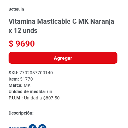
9
.
queso
Botiquín
10
.
papa
Vitamina Masticable C MK Naranja
x 12 unds
$
9690
Agregar
SKU
:
7702057700140
Item
:
51770
Marca:
MK
Unidad de medida:
un
P.U.M :
Unidad a
$807.50
Descripción: