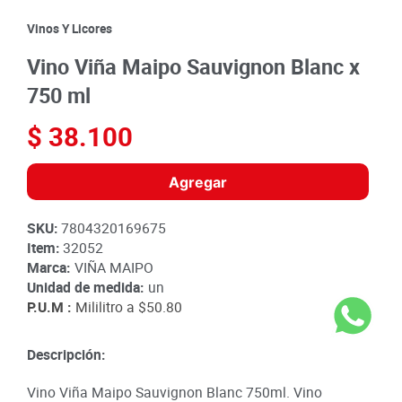
8
.
detergente
Vinos Y Licores
9
.
queso
Vino Viña Maipo Sauvignon Blanc x
10
.
papa
750 ml
$
38
.
100
Agregar
SKU
:
7804320169675
Item
:
32052
Marca:
VIÑA MAIPO
Unidad de medida:
un
P.U.M :
Mililitro a
$50.80
Descripción:
Vino Viña Maipo Sauvignon Blanc 750ml. Vino