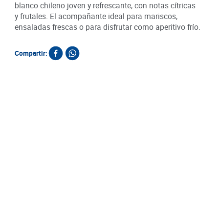
blanco chileno joven y refrescante, con notas cítricas
y frutales. El acompañante ideal para mariscos,
ensaladas frescas o para disfrutar como aperitivo frío.
Compartir:
Productos relacionados
Vino
Esp
SKU :
Item
:
Milili
Vino Rosaleda Blanco
Vino Casillero del Diablo
Suavignon x 750 ml
Malbec x 750 ml
SKU :
7804436720807
SKU :
7804320510187