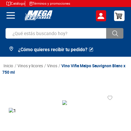
Catálogo
Términos y promociones
¿Qué estás buscando hoy?
¿Cómo quieres recibir tu pedido?
TÉRMINOS MÁS BUSCADOS
1
.
cerveza
vinos y licores
vinos
Vino Viña Maipo Sauvignon Blanc x
2
.
arroz
750 ml
3
.
leche
4
.
cafe
5
.
aceite
6
.
azucar
7
.
huevos