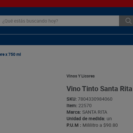
ué estás buscando hoy?
re x 750 ml
Vinos Y Licores
Vino Tinto Santa Rit
SKU
:
7804330984060
Item
:
22570
Marca:
SANTA RITA
Unidad de medida:
un
P.U.M :
Mililitro a
$90.80