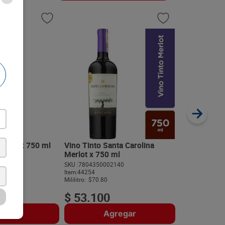
Vino Tinto 
1000 ml
SKU :
84102612
Item
:
41035
Mililitro:
$29.10
 Rose x 750 ml
Vino Tinto Santa Carolina
Merlot x 750 ml
057
SKU :
7804350002140
$
29
.
10
Item
:
44254
Mililitro:
$70.80
$
53
.
100
regar
Agregar
A