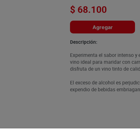
$
68
.
100
Agregar
Descripción:
Experimenta el sabor intenso y 
vino ideal para maridar con ca
disfruta de un vino tinto de cali
El exceso de alcohol es perjudic
expendio de bebidas embriagant