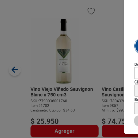
D
C
Vino Viejo Viñedo Sauvignon
Vino Casillero C
Blanc x 750 cm3
Sauvignon x 750
B
SKU :
7790036001760
SKU :
780432030317
Item
:
51782
Item
:
9857
Centímetro Cúbico:
$34.60
Mililitro:
$99.67
$
25
.
950
$
74
.
750
Agregar
Agre