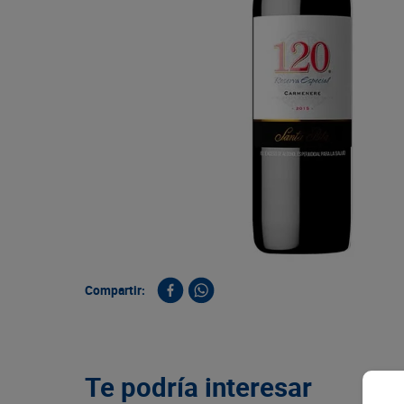
9
.
queso
10
.
papa
Compartir:
Te podría interesar