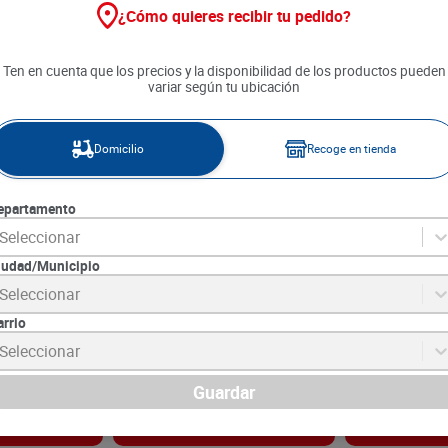
¿Cómo quieres recibir tu pedido?
Ten en cuenta que los precios y la disponibilidad de los productos pueden
variar según tu ubicación
Domicilio
Recoge en tienda
epartamento
Seleccionar
iudad/Municipio
abernet
Vino Terra Vega Merlot x 750
Vino Rosaleda
Seleccionar
 ml
ml
arrio
8
SKU :
7804414005971
SKU :
7804436721
Item
:
52474
Item
:
56690
Seleccionar
Mililitro:
$70.67
Mililitro:
$33.20
$
53
.
000
$
24
.
900
Guardar
gar
Agregar
Ag