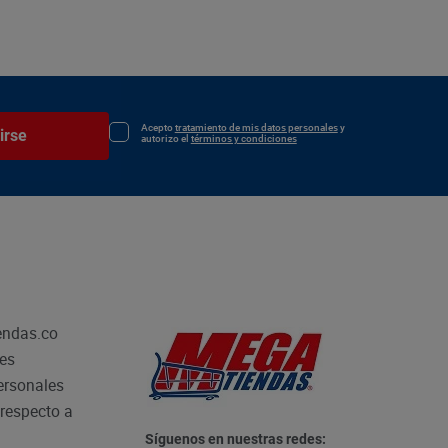
Acepto
tratamiento de mis datos personales
y
irse
autorizo el
términos y condiciones
endas.co
les
personales
respecto a
Síguenos en nuestras redes: