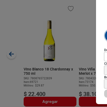
D
C
Vino Blanco 18 Chardonnay x
Vino Viña Maipo 
750 ml
Merlot x 750 ml
B
SKU :
7808765722839
SKU :
780432016969
Item
:
69721
Item
:
73174
Mililitro:
$29.87
Mililitro:
$50.80
$
22
.
400
$
38
.
100
Agregar
Agre