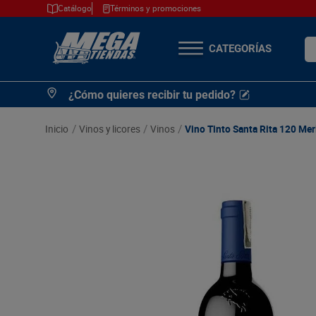
Catálogo
Términos y promociones
¿Q
TÉRMINOS MÁS
¿Cómo quieres recibir tu pedido?
BUSCADOS
1
.
cerveza
vinos y licores
vinos
Vino Tinto Santa Rita 120 Mer
2
.
arroz
3
.
leche
4
.
cafe
5
.
aceite
6
.
azucar
7
.
huevos
8
.
detergente