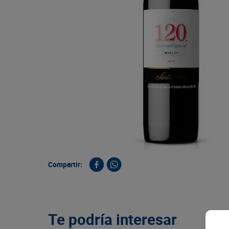
9
.
queso
10
.
papa
Compartir:
Te podría interesar