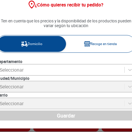
¿Cómo quieres recibir tu pedido?
Ten en cuenta que los precios y la disponibilidad de los productos pueden
variar según tu ubicación
Domicilio
Recoge en tienda
epartamento
Seleccionar
iudad/Municipio
Classic Series
Vino Cinzano Vermouth Extra
Vino Cinzano 
Seleccionar
Dry x 750 ml
x 1000 ml
arrio
9
SKU :
8000020000389
SKU :
8000020000
Item
:
72515
Item
:
72516
Seleccionar
Mililitro,Mililitro:
$NaN
Mililitro,Mililitro:
$
$
57
.
990
$
61
.
100
Guardar
gar
Agregar
Ag