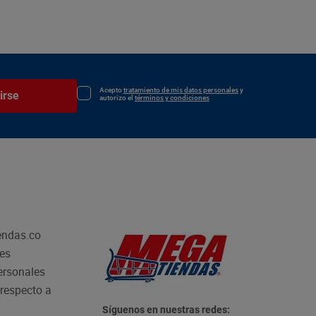
Acepto
tratamiento de mis datos personales
y
irse
autorizo el
términos y condiciones
endas.co
les
personales
respecto a
Síguenos en nuestras redes: