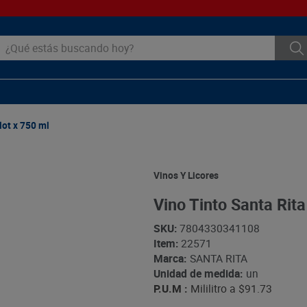
ué estás buscando hoy?
lot x 750 ml
Vinos Y Licores
Vino Tinto Santa Rit
SKU
:
7804330341108
Item
:
22571
Marca:
SANTA RITA
Unidad de medida:
un
P.U.M :
Mililitro a
$91.73