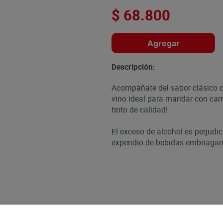
$
68
.
800
Agregar
Descripción:
Acompáñate del sabor clásico ch
vino ideal para maridar con car
tinto de calidad!
El exceso de alcohol es perjudic
expendio de bebidas embriagant