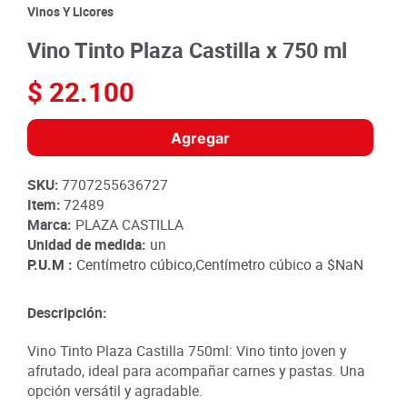
8
.
detergente
Vinos Y Licores
9
.
queso
Vino Tinto Plaza Castilla x 750 ml
10
.
papa
$
22
.
100
Agregar
SKU
:
7707255636727
Item
:
72489
Marca:
PLAZA CASTILLA
Unidad de medida:
un
P.U.M :
Centímetro cúbico,Centímetro cúbico a
$NaN
Descripción:
Vino Tinto Plaza Castilla 750ml: Vino tinto joven y
afrutado, ideal para acompañar carnes y pastas. Una
opción versátil y agradable.