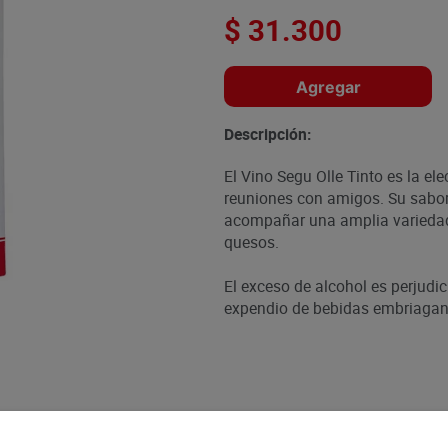
$
31
.
300
Agregar
Descripción:
El Vino Segu Olle Tinto es la el
reuniones con amigos. Su sabor 
acompañar una amplia variedad 
quesos.
El exceso de alcohol es perjudic
expendio de bebidas embriagant