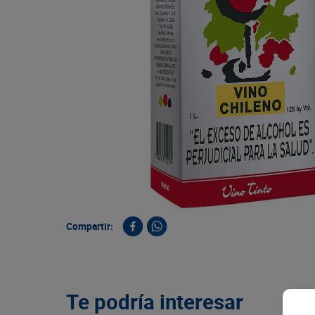
9
.
queso
10
.
papa
Compartir:
Te podría interesar