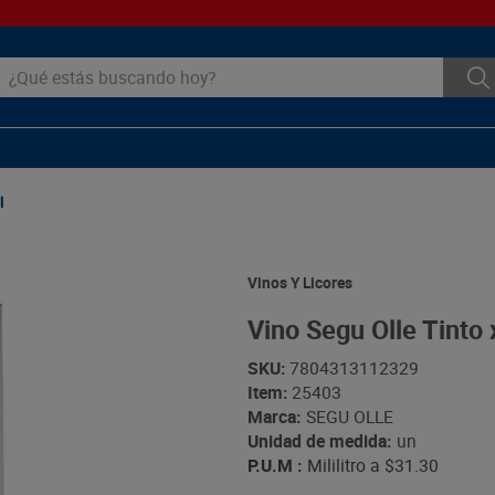
ué estás buscando hoy?
l
Vinos Y Licores
Vino Segu Olle Tinto
SKU
:
7804313112329
Item
:
25403
Marca:
SEGU OLLE
Unidad de medida:
un
P.U.M :
Mililitro a
$31.30