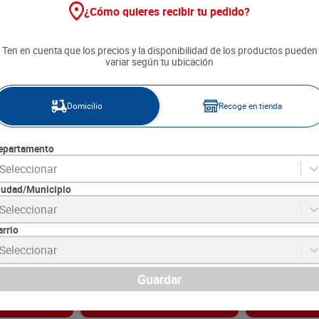
¿Cómo quieres recibir tu pedido?
Ten en cuenta que los precios y la disponibilidad de los productos pueden
variar según tu ubicación
Domicilio
Recoge en tienda
epartamento
Seleccionar
iudad/Municipio
 León
Vino Blanco Mionetto x 750 ml
Vino Cinzano F
Seleccionar
50 ml
Espumante x 
arrio
2
SKU :
727760501638
SKU :
8000020107
Item
:
51133
Item
:
72514
Seleccionar
Mililitro:
$122.80
Mililitro,Mililitro:
$
$
92
.
100
$
53
.
490
Guardar
gar
Agregar
Ag