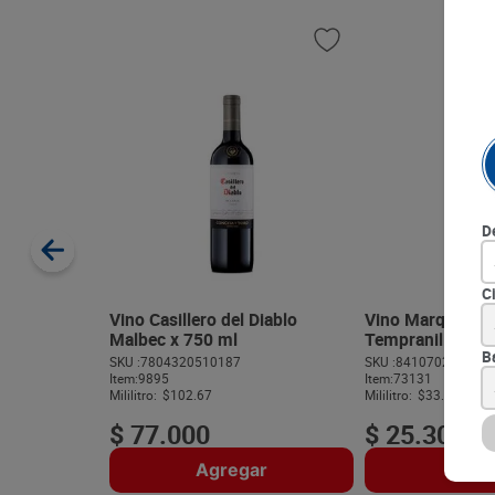
D
C
Vino Casillero del Diablo
Vino Marqués de
Malbec x 750 ml
Tempranillo x 7
B
SKU :
7804320510187
SKU :
841070204488
Item
:
9895
Item
:
73131
Mililitro:
$102.67
Mililitro:
$33.73
$
77
.
000
$
25
.
300
Agregar
Agre