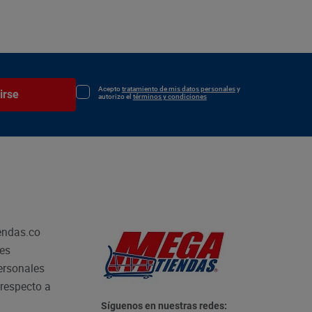
Acepto
tratamiento de mis datos personales
y
irse
autorizo el
términos y condiciones
endas.co
les
personales
respecto a
Síguenos en nuestras redes: