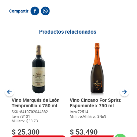
Compartir:
Productos relacionados
Vino
Res
SKU :
Item
:
Milili
Vino Marqués de León
Vino Cinzano For Spritz
Tempranillo x 750 ml
Espumante x 750 ml
SKU :
8410702044882
Item
:
72514
$
Item
:
73131
Mililitro,Mililitro:
$NaN
Mililitro:
$33.73
$
25
.
300
$
53
.
490