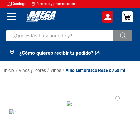
Catálogo
Términos y promociones
¿Qué estás buscando hoy?
¿Cómo quieres recibir tu pedido?
TÉRMINOS MÁS BUSCADOS
1
.
cerveza
vinos y licores
vinos
Vino Lambrusco Rosé x 750 ml
2
.
arroz
3
.
leche
4
.
cafe
5
.
aceite
6
.
azucar
7
.
huevos