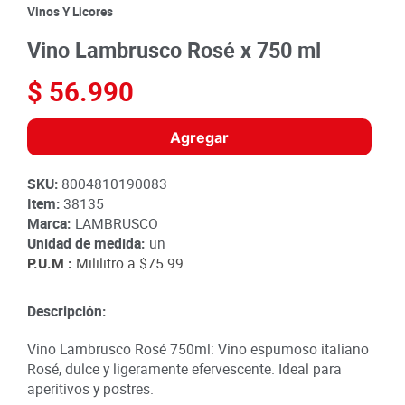
8
.
detergente
Vinos Y Licores
9
.
queso
Vino Lambrusco Rosé x 750 ml
10
.
papa
$
56
.
990
Agregar
SKU
:
8004810190083
Item
:
38135
Marca:
LAMBRUSCO
Unidad de medida:
un
P.U.M :
Mililitro a
$75.99
Descripción:
Vino Lambrusco Rosé 750ml: Vino espumoso italiano
Rosé, dulce y ligeramente efervescente. Ideal para
aperitivos y postres.