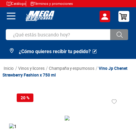
Catálogo
Términos y promociones
¿Qué estás buscando hoy?
¿Cómo quieres recibir tu pedido?
TÉRMINOS MÁS BUSCADOS
1
.
cerveza
vinos y licores
champaña y espumosos
Vino Jp Chenet
2
.
arroz
Strawberry Fashion x 750 ml
3
.
leche
4
.
cafe
20 %
5
.
aceite
6
.
azucar
7
.
huevos