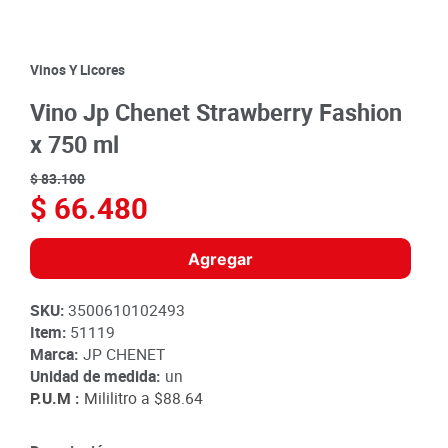
8
.
detergente
9
.
queso
Vinos Y Licores
10
.
papa
Vino Jp Chenet Strawberry Fashion
x 750 ml
$
83
.
100
$
66
.
480
Agregar
SKU
:
3500610102493
Item
:
51119
Marca:
JP CHENET
Unidad de medida:
un
P.U.M :
Mililitro a
$88.64