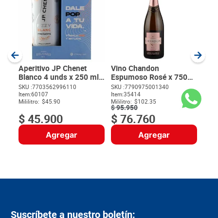
Vin
Esp
ml
SKU :
Item
:
Milili
Aperitivo JP Chenet
Vino Chandon
Blanco 4 unds x 250 ml
Espumoso Rosé x 750
c/u
ml
$
99
SKU :
7703562996110
SKU :
7790975001340
$
Item
:
60107
Item
:
35414
Mililitro:
$45.90
Mililitro:
$102.35
$
95
.
950
$
45
.
900
$
76
.
760
Agregar
Agregar
Suscríbete a nuestro boletín: