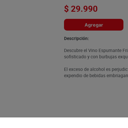
$
29
.
990
Agregar
Descripción:
Descubre el Vino Espumante Friz
sofisticado y con burbujas exqui
El exceso de alcohol es perjudic
expendio de bebidas embriagant