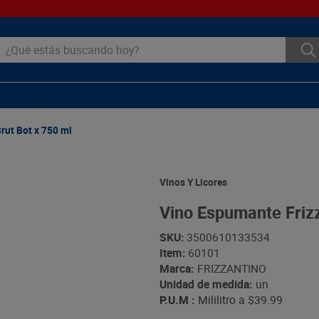
ué estás buscando hoy?
rut Bot x 750 ml
Vinos Y Licores
Vino Espumante Frizz
SKU
:
3500610133534
Item
:
60101
Marca:
FRIZZANTINO
Unidad de medida:
un
P.U.M :
Mililitro a
$39.99