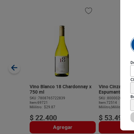
D
C
Vino Blanco 18 Chardonnay x
Vino Cinzano For
750 ml
Espumante x 75
B
SKU :
7808765722839
SKU :
800002010705
Item
:
69721
Item
:
72514
Mililitro:
$29.87
Mililitro,Mililitro:
$Na
$
22
.
400
$
53
.
490
Agregar
Agre