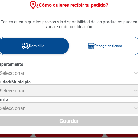
¿Cómo quieres recibir tu pedido?
Ten en cuenta que los precios y la disponibilidad de los productos pueden
variar según tu ubicación
Domicilio
Recoge en tienda
epartamento
Seleccionar
iudad/Municipio
 Spritz
Vino Lambrusco Rosé x 750 ml
Vino Viejo Vi
Seleccionar
0 ml
Blanc x 750 c
arrio
7
SKU :
8004810190083
SKU :
7790036001
Item
:
38135
Item
:
51782
Seleccionar
N
Mililitro:
$75.99
Centímetro Cúbico:
$
56
.
990
$
25
.
950
Guardar
gar
Agregar
Ag