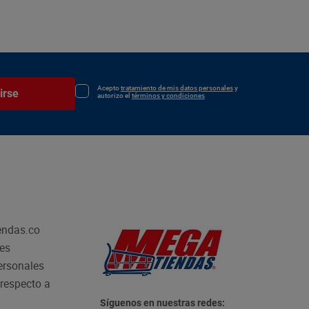
Acepto
tratamiento de mis datos personales
y
irse
autorizo el
términos y condiciones
endas.co
les
personales
respecto a
Síguenos en nuestras redes: