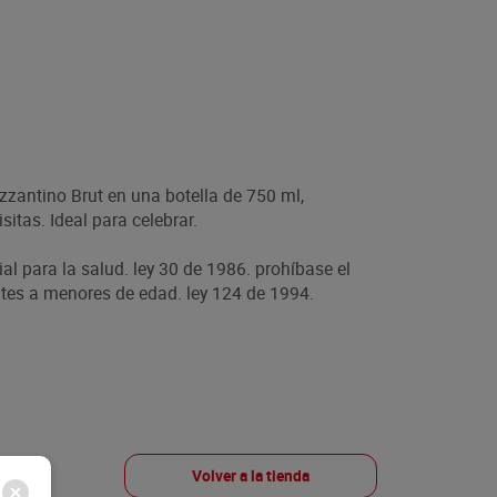
zantino Brut en una botella de 750 ml,
sitas. Ideal para celebrar.
ial para la salud. ley 30 de 1986. prohíbase el
es a menores de edad. ley 124 de 1994.
Volver a la tienda