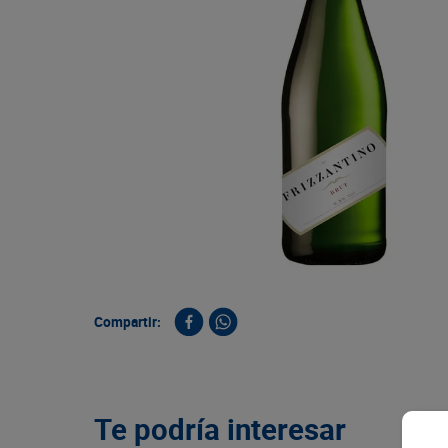
9
.
queso
10
.
papa
Compartir:
Te podría interesar