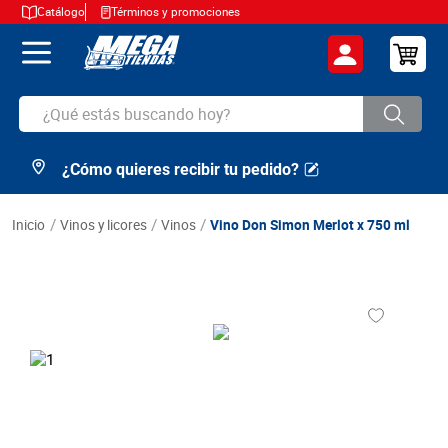
Catálogo
Términos y promociones
¿Qué estás buscando hoy?
¿Cómo quieres recibir tu pedido?
TÉRMINOS MÁS BUSCADOS
1
.
cerveza
vinos y licores
vinos
Vino Don Simon Merlot x 750 ml
2
.
arroz
3
.
leche
4
.
cafe
5
.
aceite
6
.
azucar
7
.
huevos