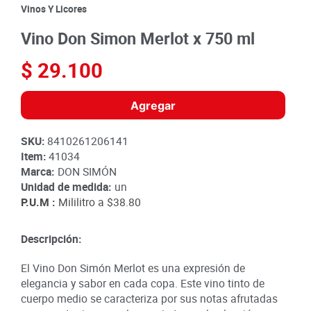
8
.
detergente
Vinos Y Licores
9
.
queso
Vino Don Simon Merlot x 750 ml
10
.
papa
$
29
.
100
Agregar
SKU
:
8410261206141
Item
:
41034
Marca:
DON SIMÓN
Unidad de medida:
un
P.U.M :
Mililitro a
$38.80
Descripción:
El Vino Don Simón Merlot es una expresión de
elegancia y sabor en cada copa. Este vino tinto de
cuerpo medio se caracteriza por sus notas afrutadas