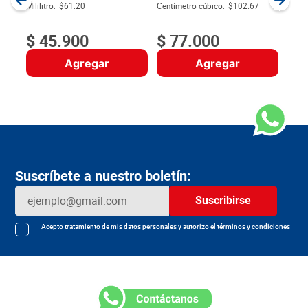
Item
:
Milili
Vino Frontera
Vino Tinto Casillero del
Carmenere x 750 ml
Diablo x 750 cm3
SKU :
7804320135854
SKU :
7804320256900
Item
:
9940
Item
:
9931
$
Mililitro:
$61.20
Centímetro cúbico:
$102.67
$
45
.
900
$
77
.
000
Agregar
Agregar
Suscríbete a nuestro boletín:
Suscribirse