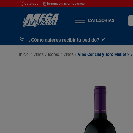
Catálogo
Términos y promociones
¿Q
TÉRMINOS MÁS
¿Cómo quieres recibir tu pedido?
BUSCADOS
1
.
cerveza
vinos y licores
vinos
Vino Concha y Toro Merlot x 
2
.
arroz
3
.
leche
4
.
cafe
5
.
aceite
6
.
azucar
7
.
huevos
8
.
detergente