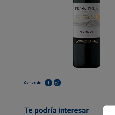
9
.
queso
10
.
papa
Compartir:
Te podría interesar