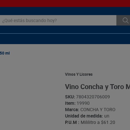
ué estás buscando hoy?
750 ml
Vinos Y Licores
Vino Concha y Toro M
SKU
:
7804320706009
Item
:
19990
Marca:
CONCHA Y TORO
Unidad de medida:
un
P.U.M :
Mililitro a
$61.20