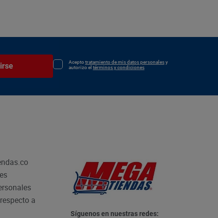
Acepto
tratamiento de mis datos personales
y
irse
autorizo el
términos y condiciones
endas.co
les
personales
respecto a
Síguenos en nuestras redes: