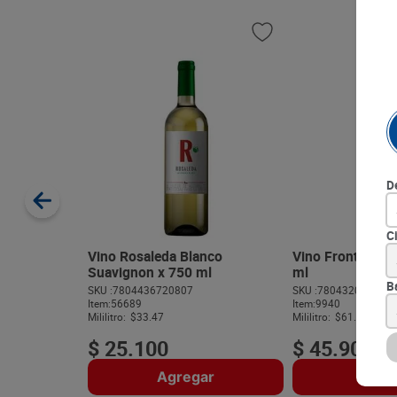
D
C
Vino Rosaleda Blanco
Vino Frontera C
Suavignon x 750 ml
ml
B
SKU :
7804436720807
SKU :
780432013585
Item
:
56689
Item
:
9940
Mililitro:
$33.47
Mililitro:
$61.20
$
25
.
100
$
45
.
900
Agregar
Agre