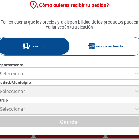
¿Cómo quieres recibir tu pedido?
Ten en cuenta que los precios y la disponibilidad de los productos pueden
variar según tu ubicación
Domicilio
Recoge en tienda
epartamento
Seleccionar
iudad/Municipio
armenere x 750
Vino Casillero del Diablo
Vino Cinzano F
Seleccionar
Malbec x 750 ml
Espumante x 
arrio
4
SKU :
7804320510187
SKU :
8000020107
Item
:
9895
Item
:
72514
Seleccionar
Mililitro:
$102.67
Mililitro,Mililitro:
$
$
77
.
000
$
53
.
490
Guardar
gar
Agregar
Ag