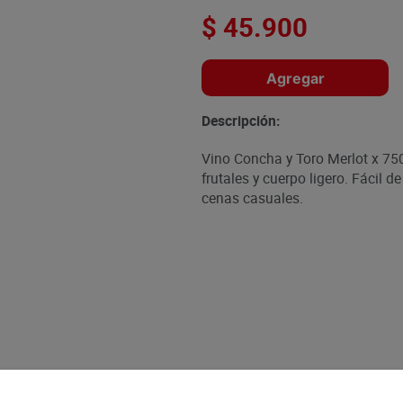
$
45
.
900
Agregar
Descripción:
Vino Concha y Toro Merlot x 750
frutales y cuerpo ligero. Fácil d
cenas casuales.