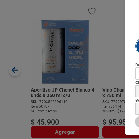
D
C
Aperitivo JP Chenet Blanco 4
Vino Chandon E
unds x 250 ml c/u
x 750 ml
B
SKU :
7703562996110
SKU :
779097500134
Item
:
60107
Item
:
35414
Mililitro:
$45.90
Mililitro:
$127.93
$
45
.
900
$
95
.
950
Agregar
Agre