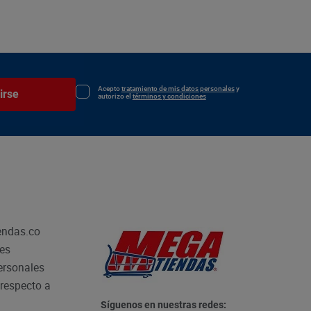
Acepto
tratamiento de mis datos personales
y
irse
autorizo el
términos y condiciones
endas.co
les
personales
respecto a
Síguenos en nuestras redes: