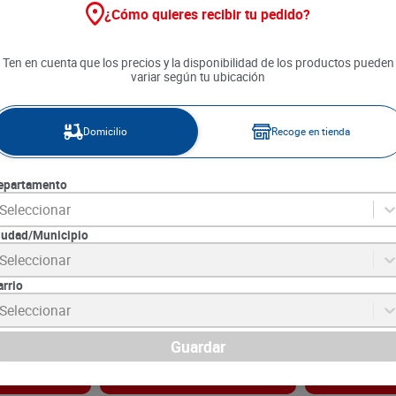
¿Cómo quieres recibir tu pedido?
Ten en cuenta que los precios y la disponibilidad de los productos pueden
variar según tu ubicación
Domicilio
Recoge en tienda
epartamento
Seleccionar
iudad/Municipio
spumoso Rosé
Vino Espumoso Nuit Doree Sec
Espumoso JP 
Seleccionar
Blanco x 750 ml
Rosado Lata 4
c/u
arrio
0
SKU :
7707545949995
SKU :
7703562112
Item
:
60792
Item
:
60106
Seleccionar
Mililitro:
$74.00
Mililitro:
$45.90
$
55
.
500
$
45
.
900
Guardar
gar
Agregar
Ag