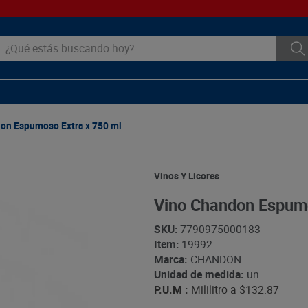
ué estás buscando hoy?
on Espumoso Extra x 750 ml
Vinos Y Licores
Vino Chandon Espumo
SKU
:
7790975000183
Item
:
19992
Marca:
CHANDON
Unidad de medida:
un
P.U.M :
Mililitro a
$132.87