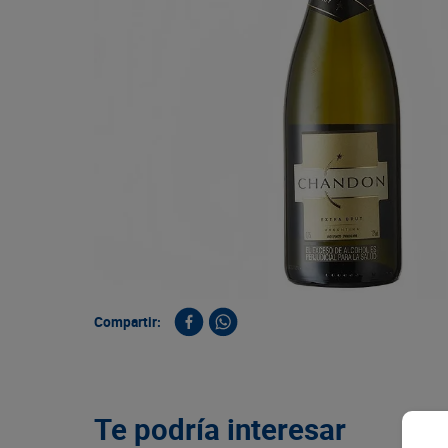
9
.
queso
10
.
papa
Compartir:
Te podría interesar