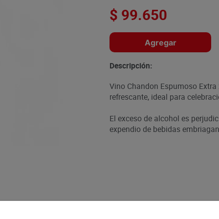
$
99
.
650
Agregar
Descripción:
Vino Chandon Espumoso Extra x 
refrescante, ideal para celebra
El exceso de alcohol es perjudic
expendio de bebidas embriagant