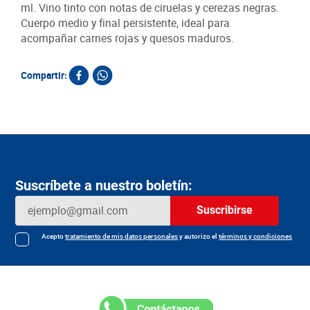
ml. Vino tinto con notas de ciruelas y cerezas negras.
Cuerpo medio y final persistente, ideal para
acompañar carnes rojas y quesos maduros.
Compartir:
Productos relacionados
Vino Rosaleda Blanco
Vino Tinto Maipo
Vino
Suavignon x 750 ml
Cabernet Sauvignon x
x 7
750 ml
SKU :
SKU :
SKU :
Item
:
56689
Item
:
32076
Item
:
Mililitro:
$33.47
Mililitro:
$50.53
Centí
$NaN
$
25
.
100
$
37
.
900
$
Agregar
Agregar