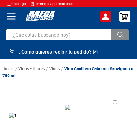
Catálogo
Términos y promociones
¿Qué estás buscando hoy?
¿Cómo quieres recibir tu pedido?
TÉRMINOS MÁS BUSCADOS
1
.
cerveza
vinos y licores
vinos
Vino Casillero Cabernet Sauvignon x
2
.
arroz
750 ml
3
.
leche
4
.
cafe
5
.
aceite
6
.
azucar
7
.
huevos