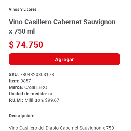
8
.
detergente
Vinos Y Licores
9
.
queso
Vino Casillero Cabernet Sauvignon
10
.
papa
x 750 ml
$
74
.
750
Agregar
SKU
:
7804320303178
Item
:
9857
Marca:
CASILLERO
Unidad de medida:
un
P.U.M :
Mililitro a
$99.67
Descripción:
Vino Casillero del Diablo Cabernet Sauvignon x 750