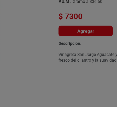
P.U.M :
Gramo a
$36.50
$
7300
Agregar
Descripción:
Vinagreta San Jorge Aguacate y
fresco del cilantro y la suavida