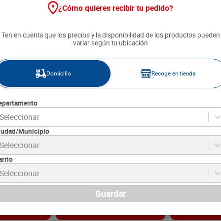
¿Cómo quieres recibir tu pedido?
Ten en cuenta que los precios y la disponibilidad de los productos pueden
variar según tu ubicación
Domicilio
Recoge en tienda
epartamento
Seleccionar
iudad/Municipio
a Constancia x
Salsa Mostaneza La Constancia
Salsa Aderezo
Seleccionar
x 190 g
200 g
arrio
1
SKU :
7702097137760
SKU :
7702889006
Item
:
59898
Item
:
72893
Seleccionar
Gramo:
$37.84
Gramo:
$38.75
$
7190
$
7750
Guardar
gar
Agregar
Ag