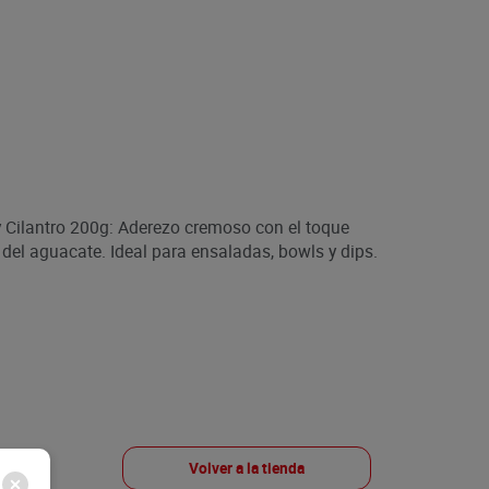
 Cilantro 200g: Aderezo cremoso con el toque
d del aguacate. Ideal para ensaladas, bowls y dips.
Volver a la tienda