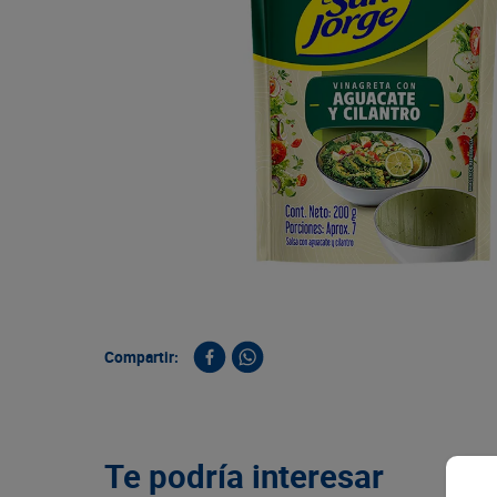
9
.
queso
10
.
papa
Compartir:
Te podría interesar