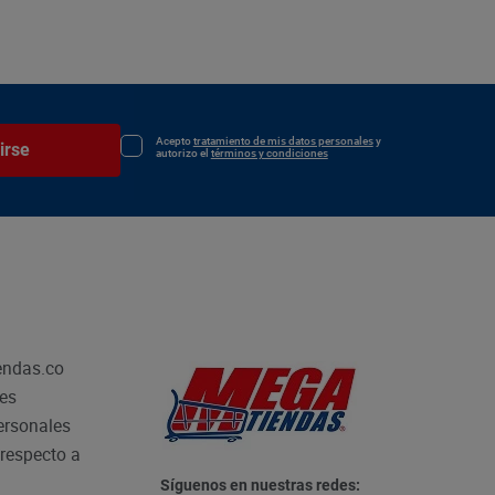
Acepto
tratamiento de mis datos personales
y
irse
autorizo el
términos y condiciones
endas.co
les
personales
respecto a
Síguenos en nuestras redes: