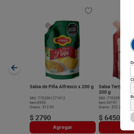
D
C
Salsa de Piña Alfresco x 200 g
Salsa Teriyaki L
200 g
B
SKU :
7702061271612
SKU :
770209712338
Item
:
8955
Item
:
54197
Gramo:
$13.95
Gramo:
$32.25
$
2790
$
6450
Agregar
Agre