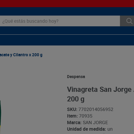
ué estás buscando hoy?
cate y Cilantro x 200 g
Despensa
Vinagreta San Jorge 
200 g
SKU
:
7702014056952
Item
:
70935
Marca:
SAN JORGE
Unidad de medida:
un