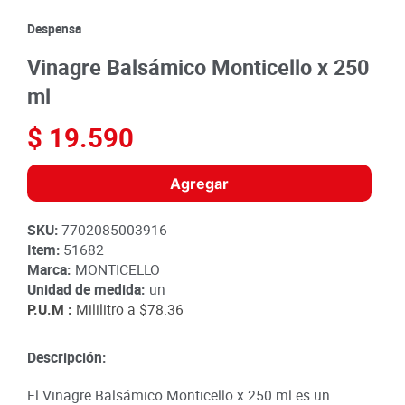
8
.
detergente
Despensa
9
.
queso
Vinagre Balsámico Monticello x 250
10
.
papa
ml
$
19
.
590
Agregar
SKU
:
7702085003916
Item
:
51682
Marca:
MONTICELLO
Unidad de medida:
un
P.U.M :
Mililitro a
$78.36
Descripción:
El Vinagre Balsámico Monticello x 250 ml es un