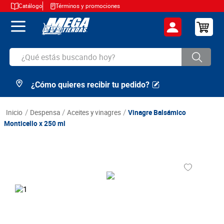
Catálogo
Términos y promociones
¿Qué estás buscando hoy?
¿Cómo quieres recibir tu pedido?
TÉRMINOS MÁS BUSCADOS
1
.
cerveza
despensa
aceites y vinagres
Vinagre Balsámico
2
.
arroz
Monticello x 250 ml
3
.
leche
4
.
cafe
5
.
aceite
6
.
azucar
7
.
huevos