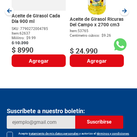
Item
:
Milili
Aceite de Girasol Cada
Aceite de Girasol Ricuras
Día 900 ml
Del Campo x 2700 cm3
SKU :
7790272004785
SKU :
7709793899213
Item
:
62637
$
Item
:
53765
Mililitro:
$9.99
Centímetro cúbico:
$9.26
$
10
.
390
$
8990
$
24
.
990
Agregar
Agregar
Suscríbete a nuestro boletín:
Suscribirse
Acepto
tratamiento de mis datos personales
y autorizo el
términos y condiciones